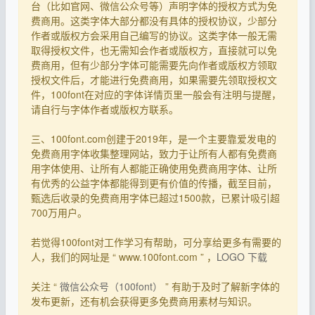
台（比如官网、微信公众号等）声明字体的授权方式为免
费商用。这类字体大部分都没有具体的授权协议，少部分
作者或版权方会采用自己编写的协议。这类字体一般无需
取得授权文件，也无需知会作者或版权方，直接就可以免
费商用，但有少部分字体可能需要先向作者或版权方领取
授权文件后，才能进行免费商用，如果需要先领取授权文
件，100font在对应的字体详情页里一般会有注明与提醒，
请自行与字体作者或版权方联系。
三、100font.com创建于2019年，是一个主要靠爱发电的
免费商用字体收集整理网站，致力于让所有人都有免费商
用字体使用、让所有人都能正确使用免费商用字体、让所
有优秀的公益字体都能得到更有价值的传播，截至目前，
甄选后收录的免费商用字体已超过1500款，已累计吸引超
700万用户。
若觉得100font对工作学习有帮助，可分享给更多有需要的
人，我们的网址是 “ www.100font.com ” ，
LOGO 下载
关注 “
微信公众号（100font）
” 有助于及时了解新字体的
发布更新，还有机会获得更多免费商用素材与知识。