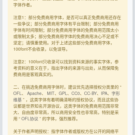
字体作者。
注意1：部分免费商用字体，是否可以真正免费商用还存在
一些争议；部分免费商用字体有平台限制；部分免费商用
字体有时间限制；部分免费商用字体的免费商用范围太小
或限制太多；部分免费商用字体的免费商用决心不足或不
坚定；请慎重使用。对于上述这些部分免费商用字体，
100font不会收录，以免误导。
注意2：100font只收录可以找到资料来源的事实字体，参
考资料的意义在于，指出字体的来源与出处，从而保障免
费商用是客观真实的。
二、在挑选免费商用字体时，建议优先选择授权分类里的 “
OFL
、
Apache
、
MIT
、
GPL
、
CC0
、
CC-BY
、
IPA
、
字形
维基
” ，这类字体有着明确清晰的授权协议，而且这些协
议都是世界知名开源协议，这类字体的免费商用范围非常
大、自由度非常高，所以商用安全性也非常高，特别是采
用 “
OFL协议
” 的字体，强烈推荐。
关于作者声明授权：指字体作者或版权方在公开的网络平