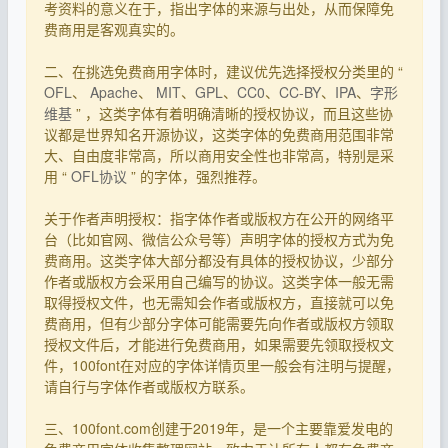
考资料的意义在于，指出字体的来源与出处，从而保障免
费商用是客观真实的。
二、在挑选免费商用字体时，建议优先选择授权分类里的 “
OFL
、
Apache
、
MIT
、
GPL
、
CC0
、
CC-BY
、
IPA
、
字形
维基
” ，这类字体有着明确清晰的授权协议，而且这些协
议都是世界知名开源协议，这类字体的免费商用范围非常
大、自由度非常高，所以商用安全性也非常高，特别是采
用 “
OFL协议
” 的字体，强烈推荐。
关于作者声明授权：指字体作者或版权方在公开的网络平
台（比如官网、微信公众号等）声明字体的授权方式为免
费商用。这类字体大部分都没有具体的授权协议，少部分
作者或版权方会采用自己编写的协议。这类字体一般无需
取得授权文件，也无需知会作者或版权方，直接就可以免
费商用，但有少部分字体可能需要先向作者或版权方领取
授权文件后，才能进行免费商用，如果需要先领取授权文
件，100font在对应的字体详情页里一般会有注明与提醒，
请自行与字体作者或版权方联系。
三、100font.com创建于2019年，是一个主要靠爱发电的