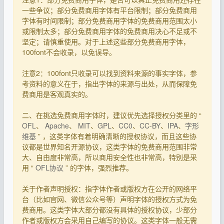
一些争议；部分免费商用字体有平台限制；部分免费商用
字体有时间限制；部分免费商用字体的免费商用范围太小
或限制太多；部分免费商用字体的免费商用决心不足或不
坚定；请慎重使用。对于上述这些部分免费商用字体，
100font不会收录，以免误导。
注意2：100font只收录可以找到资料来源的事实字体，参
考资料的意义在于，指出字体的来源与出处，从而保障免
费商用是客观真实的。
二、在挑选免费商用字体时，建议优先选择授权分类里的 “
OFL
、
Apache
、
MIT
、
GPL
、
CC0
、
CC-BY
、
IPA
、
字形
维基
” ，这类字体有着明确清晰的授权协议，而且这些协
议都是世界知名开源协议，这类字体的免费商用范围非常
大、自由度非常高，所以商用安全性也非常高，特别是采
用 “
OFL协议
” 的字体，强烈推荐。
关于作者声明授权：指字体作者或版权方在公开的网络平
台（比如官网、微信公众号等）声明字体的授权方式为免
费商用。这类字体大部分都没有具体的授权协议，少部分
作者或版权方会采用自己编写的协议。这类字体一般无需