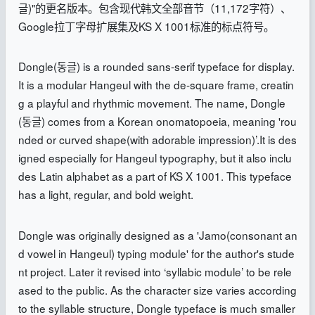
글)"的更名版本。包含现代韩文全部音节（11,172字符）、
Google拉丁字母扩展集及KS X 1001标准的标点符号。
Dongle(동글) is a rounded sans-serif typeface for display.
It is a modular Hangeul with the de-square frame, creatin
g a playful and rhythmic movement. The name, Dongle
(동글) comes from a Korean onomatopoeia, meaning 'rou
nded or curved shape(with adorable impression)’.It is des
igned especially for Hangeul typography, but it also inclu
des Latin alphabet as a part of KS X 1001. This typeface
has a light, regular, and bold weight.
Dongle was originally designed as a 'Jamo(consonant an
d vowel in Hangeul) typing module' for the author's stude
nt project. Later it revised into ‘syllabic module’ to be rele
ased to the public. As the character size varies according
to the syllable structure, Dongle typeface is much smaller