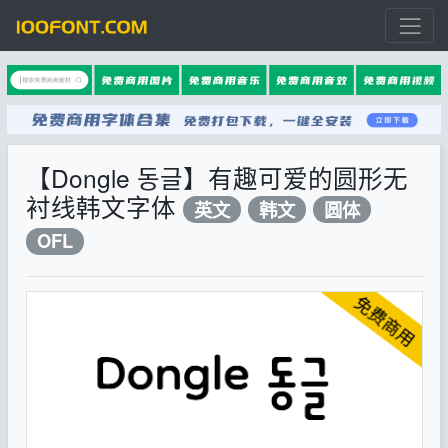
【Dongle 동글】有趣可爱的圆形无
衬线韩文字体
英文
韩文
圆体
OFL