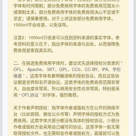
字体有时间限制；部分免费商用字体的免费商用范围太小
或限制太多；部分免费商用字体的免费商用决心不足或不
坚定；请慎重使用。对于上述这些部分免费商用字体，
100font不会收录，以免误导。
注意2：100font只收录可以找到资料来源的事实字体，参
考资料的意义在于，指出字体的来源与出处，从而保障免
费商用是客观真实的。
二、在挑选免费商用字体时，建议优先选择授权分类里的 “
OFL
、
Apache
、
MIT
、
GPL
、
CC0
、
CC-BY
、
IPA
、
字形
维基
” ，这类字体有着明确清晰的授权协议，而且这些协
议都是世界知名开源协议，这类字体的免费商用范围非常
大、自由度非常高，所以商用安全性也非常高，特别是采
用 “
OFL协议
” 的字体，强烈推荐。
关于作者声明授权：指字体作者或版权方在公开的网络平
台（比如官网、微信公众号等）声明字体的授权方式为免
费商用。这类字体大部分都没有具体的授权协议，少部分
作者或版权方会采用自己编写的协议。这类字体一般无需
取得授权文件，也无需知会作者或版权方，直接就可以免