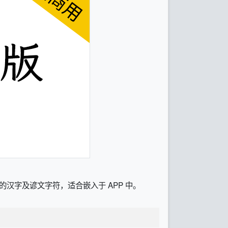
汉字及谚文字符，适合嵌入于 APP 中。