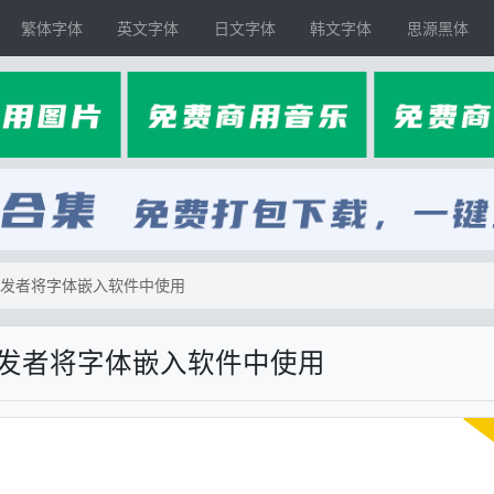
繁体字体
英文字体
日文字体
韩文字体
思源黑体
开发者将字体嵌入软件中使用
开发者将字体嵌入软件中使用