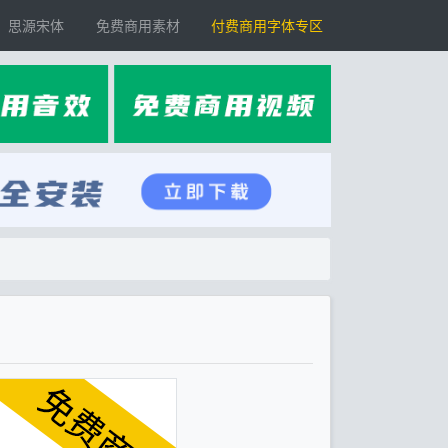
思源宋体
免费商用素材
付费商用字体专区