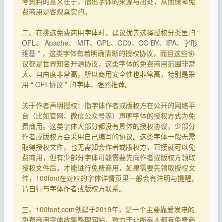
考资料的意义在于，指出字体的来源与出处，从而保障免
费商用是客观真实的。
二、在挑选免费商用字体时，建议优先选择授权分类里的 “
OFL
、
Apache
、
MIT
、
GPL
、
CC0
、
CC-BY
、
IPA
、
字形
维基
” ，这类字体有着明确清晰的授权协议，而且这些协
议都是世界知名开源协议，这类字体的免费商用范围非常
大、自由度非常高，所以商用安全性也非常高，特别是采
用 “
OFL协议
” 的字体，强烈推荐。
关于作者声明授权：指字体作者或版权方在公开的网络平
台（比如官网、微信公众号等）声明字体的授权方式为免
费商用。这类字体大部分都没有具体的授权协议，少部分
作者或版权方会采用自己编写的协议。这类字体一般无需
取得授权文件，也无需知会作者或版权方，直接就可以免
费商用，但有少部分字体可能需要先向作者或版权方领取
授权文件后，才能进行免费商用，如果需要先领取授权文
件，100font在对应的字体详情页里一般会有注明与提醒，
请自行与字体作者或版权方联系。
三、100font.com创建于2019年，是一个主要靠爱发电的
免费商用字体收集整理网站，致力于让所有人都有免费商