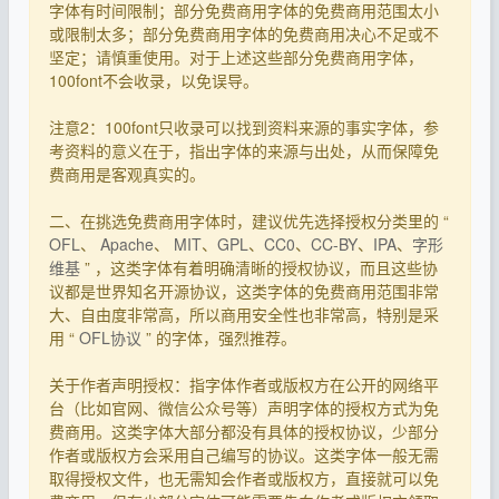
字体有时间限制；部分免费商用字体的免费商用范围太小
或限制太多；部分免费商用字体的免费商用决心不足或不
坚定；请慎重使用。对于上述这些部分免费商用字体，
100font不会收录，以免误导。
注意2：100font只收录可以找到资料来源的事实字体，参
考资料的意义在于，指出字体的来源与出处，从而保障免
费商用是客观真实的。
二、在挑选免费商用字体时，建议优先选择授权分类里的 “
OFL
、
Apache
、
MIT
、
GPL
、
CC0
、
CC-BY
、
IPA
、
字形
维基
” ，这类字体有着明确清晰的授权协议，而且这些协
议都是世界知名开源协议，这类字体的免费商用范围非常
大、自由度非常高，所以商用安全性也非常高，特别是采
用 “
OFL协议
” 的字体，强烈推荐。
关于作者声明授权：指字体作者或版权方在公开的网络平
台（比如官网、微信公众号等）声明字体的授权方式为免
费商用。这类字体大部分都没有具体的授权协议，少部分
作者或版权方会采用自己编写的协议。这类字体一般无需
取得授权文件，也无需知会作者或版权方，直接就可以免