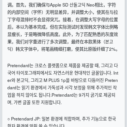
调。首先，我们确保与Apple SD 산돌고딕 Neo相比，字符
的内部空间（字怀）无明显差异，并调整大小，使其在与拉
丁字母混排时不会显得突兀。接着，在调整大写字母的位置
后，本以为基本完成，但在实际测试时发现韩文字体比例略
显瘦长，于是略微降低高度。此外，为了匹配熟悉的灰度效
果，我们对字重进行了多次调整，最终在本款黑体（본고
딕）韩文字体中，将笔画精细打磨，使其比原版纤细了2%。
Pretendard는 크로스 플랫폼으로 제품을 제공할 때, 그리고 다
국어 타이포그래피에서도 자연스러운 현대적인 글꼴입니다. Int
er와 본고딕, 그리고 M PLUS 1p을 바탕으로 다듬어진 Preten
dard는 읽기 환경에서 가독성과 시각 보정을 위해 추가적인 작
업을 하지 않아도 됩니다.Pretendard는 9가지 굵기로 제공되
며, 가변 글꼴 또한 지원합니다.
○ Pretendard JP: 일본 환경에 적합하며, 추가 기능으로 한국
한자 환경에 맞춰 쓸 수 있습니다.