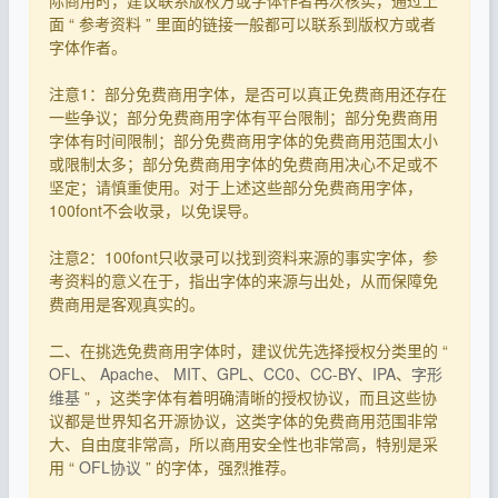
面 “ 参考资料 ” 里面的链接一般都可以联系到版权方或者
字体作者。
注意1：部分免费商用字体，是否可以真正免费商用还存在
一些争议；部分免费商用字体有平台限制；部分免费商用
字体有时间限制；部分免费商用字体的免费商用范围太小
或限制太多；部分免费商用字体的免费商用决心不足或不
坚定；请慎重使用。对于上述这些部分免费商用字体，
100font不会收录，以免误导。
注意2：100font只收录可以找到资料来源的事实字体，参
考资料的意义在于，指出字体的来源与出处，从而保障免
费商用是客观真实的。
二、在挑选免费商用字体时，建议优先选择授权分类里的 “
OFL
、
Apache
、
MIT
、
GPL
、
CC0
、
CC-BY
、
IPA
、
字形
维基
” ，这类字体有着明确清晰的授权协议，而且这些协
议都是世界知名开源协议，这类字体的免费商用范围非常
大、自由度非常高，所以商用安全性也非常高，特别是采
用 “
OFL协议
” 的字体，强烈推荐。