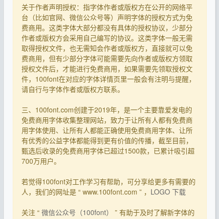
关于作者声明授权：指字体作者或版权方在公开的网络平
台（比如官网、微信公众号等）声明字体的授权方式为免
费商用。这类字体大部分都没有具体的授权协议，少部分
作者或版权方会采用自己编写的协议。这类字体一般无需
取得授权文件，也无需知会作者或版权方，直接就可以免
费商用，但有少部分字体可能需要先向作者或版权方领取
授权文件后，才能进行免费商用，如果需要先领取授权文
件，100font在对应的字体详情页里一般会有注明与提醒，
请自行与字体作者或版权方联系。
三、100font.com创建于2019年，是一个主要靠爱发电的
免费商用字体收集整理网站，致力于让所有人都有免费商
用字体使用、让所有人都能正确使用免费商用字体、让所
有优秀的公益字体都能得到更有价值的传播，截至目前，
甄选后收录的免费商用字体已超过1500款，已累计吸引超
700万用户。
若觉得100font对工作学习有帮助，可分享给更多有需要的
人，我们的网址是 “ www.100font.com ” ，
LOGO 下载
关注 “
微信公众号（100font）
” 有助于及时了解新字体的