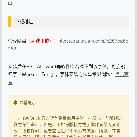
nt
下载地址
夸克网盘
（超速下载）
：
https://pan.quark.cn/s/fc267ea6e
252
安装后在PS、AI、word等软件中若找不到该字体，可搜索
名字「Workear Font」，字体安装方法与常见问题：
点击查
看
温馨提示
一、100font收录的所有免费商用字体，在发布之前都经过
多方仔细查证，但是，不排除版权方或字体作者某天又修
改了授权许可，或者查证过程不小心有疏漏，所以，在实
际商用时，建议联系版权方或字体作者再次核实，通过上