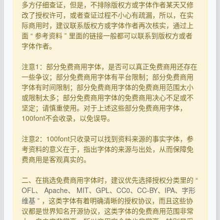
多方仔细查证，但是，不排除版权方或字体作者某天又修
改了授权许可，或者查证过程不小心有疏漏，所以，在实
际商用时，建议联系版权方或字体作者再次核实，通过上
面 “ 参考资料 ” 里面的链接一般都可以联系到版权方或者
字体作者。
注意1：部分免费商用字体，是否可以真正免费商用还存在
一些争议；部分免费商用字体有平台限制；部分免费商用
字体有时间限制；部分免费商用字体的免费商用范围太小
或限制太多；部分免费商用字体的免费商用决心不足或不
坚定；请慎重使用。对于上述这些部分免费商用字体，
100font不会收录，以免误导。
注意2：100font只收录可以找到资料来源的事实字体，参
考资料的意义在于，指出字体的来源与出处，从而保障免
费商用是客观真实的。
二、在挑选免费商用字体时，建议优先选择授权分类里的 “
OFL
、
Apache
、
MIT
、
GPL
、
CC0
、
CC-BY
、
IPA
、
字形
维基
” ，这类字体有着明确清晰的授权协议，而且这些协
议都是世界知名开源协议，这类字体的免费商用范围非常