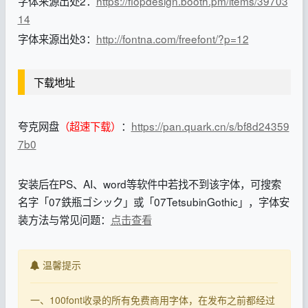
字体来源出处2：
https://flopdesign.booth.pm/items/39703
14
字体来源出处3：
http://fontna.com/freefont/?p=12
下载地址
夸克网盘
（超速下载）
：
https://pan.quark.cn/s/bf8d24359
7b0
安装后在PS、AI、word等软件中若找不到该字体，可搜索
名字「07鉄瓶ゴシック」或「07TetsubinGothic」，字体安
装方法与常见问题：
点击查看
温馨提示
一、100font收录的所有免费商用字体，在发布之前都经过