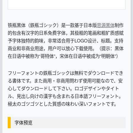
铁瓶黑体（鉄瓶ゴシック）是一款基于日本版
思源黑体
制作
的包含有汉字的日系免费字体，其极粗的笔画和粗犷质感赋
予字体独特的韵味，非常适合用于LOGO设计、标题。支持
商业和非商业用途，用户可以放心下载使用。（提示：黑体
在日语中被称为“哥特体”，宋体在日语中被成为“明朝体”）
フリーフォントの鉄瓶ゴシックは無料でダウンロードでき
る書体です。
また商用・非商用問わず使用可能なので、安
心してダウンロードして下さい。
ロゴデザインやタイト
ル、見出し向けの漢字も含まれる日本語フリーフォント。
極太のゴツゴツとした質感の味わい深いフォントです。
字体预览