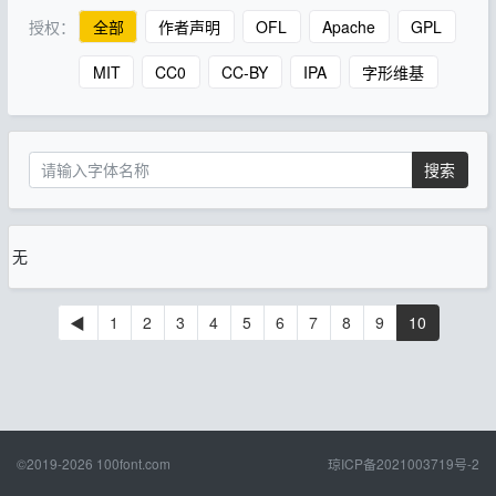
授权：
全部
作者声明
OFL
Apache
GPL
MIT
CC0
CC-BY
IPA
字形维基
搜索
无
◀
1
2
3
4
5
6
7
8
9
10
©2019-2026
100font.com
琼ICP备2021003719号-2