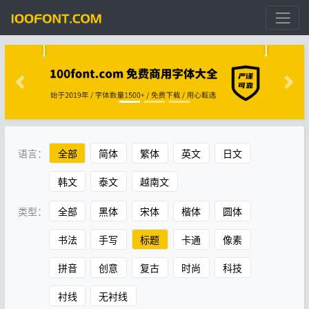
语言：
全部
简体
繁体
英文
日文
韩文
泰文
越南文
类型：
全部
黑体
宋体
楷体
圆体
书法
手写
标题
卡通
像素
拼音
创意
复古
时尚
科技
衬线
无衬线