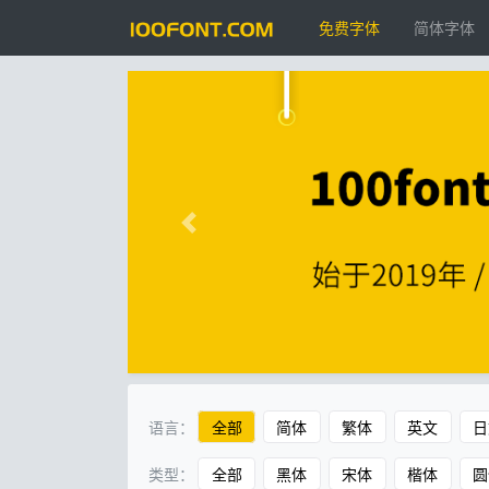
免费字体
简体字体
语言：
全部
简体
繁体
英文
日
类型：
全部
黑体
宋体
楷体
圆