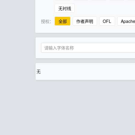
无衬线
授权：
全部
作者声明
OFL
Apach
无