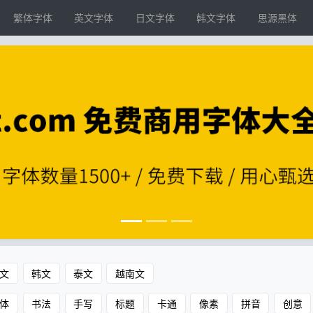
繁体字体
英文字体
日文字体
韩文字体
思源黑体
文
韩文
泰文
越南文
体
书法
手写
标题
卡通
像素
拼音
创意