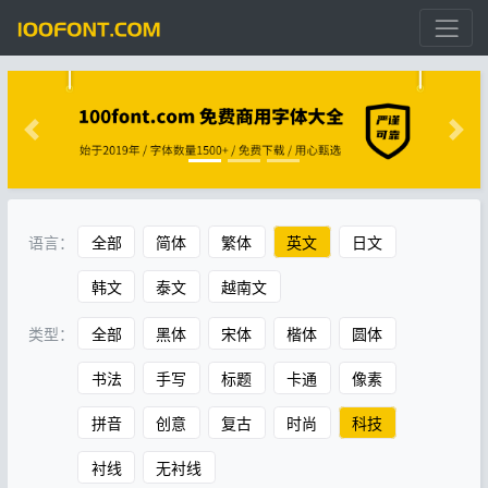
语言：
全部
简体
繁体
英文
日文
韩文
泰文
越南文
类型：
全部
黑体
宋体
楷体
圆体
书法
手写
标题
卡通
像素
拼音
创意
复古
时尚
科技
衬线
无衬线