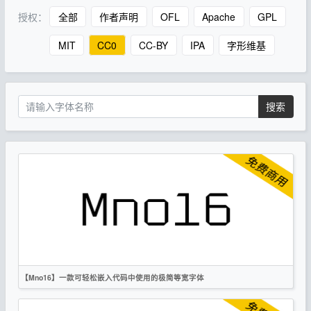
授权：
全部
作者声明
OFL
Apache
GPL
MIT
CC0
CC-BY
IPA
字形维基
搜索
【Mno16】一款可轻松嵌入代码中使用的极简等宽字体
英文