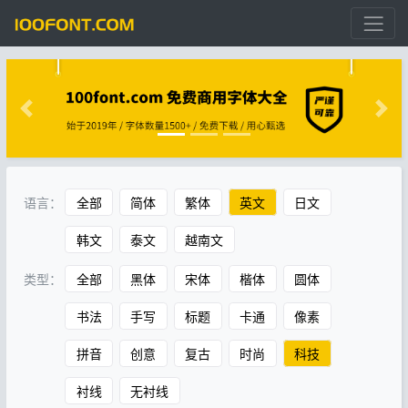
语言：
全部
简体
繁体
英文
日文
韩文
泰文
越南文
类型：
全部
黑体
宋体
楷体
圆体
书法
手写
标题
卡通
像素
拼音
创意
复古
时尚
科技
衬线
无衬线