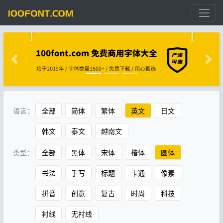
语言：
全部
简体
繁体
英文
日文
韩文
泰文
越南文
类型：
全部
黑体
宋体
楷体
圆体
书法
手写
标题
卡通
像素
拼音
创意
复古
时尚
科技
衬线
无衬线