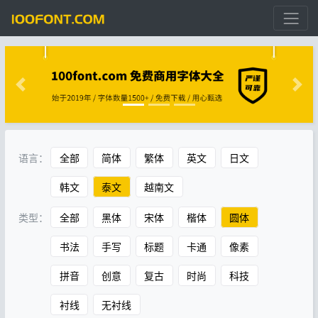
语言：
全部
简体
繁体
英文
日文
韩文
泰文
越南文
类型：
全部
黑体
宋体
楷体
圆体
书法
手写
标题
卡通
像素
拼音
创意
复古
时尚
科技
衬线
无衬线