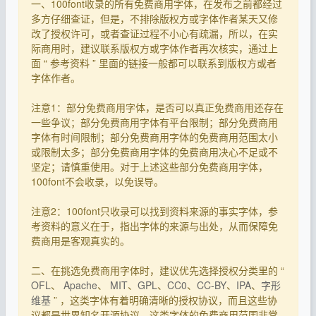
一、100font收录的所有免费商用字体，在发布之前都经过
多方仔细查证，但是，不排除版权方或字体作者某天又修
改了授权许可，或者查证过程不小心有疏漏，所以，在实
际商用时，建议联系版权方或字体作者再次核实，通过上
面 “ 参考资料 ” 里面的链接一般都可以联系到版权方或者
字体作者。
注意1：部分免费商用字体，是否可以真正免费商用还存在
一些争议；部分免费商用字体有平台限制；部分免费商用
字体有时间限制；部分免费商用字体的免费商用范围太小
或限制太多；部分免费商用字体的免费商用决心不足或不
坚定；请慎重使用。对于上述这些部分免费商用字体，
100font不会收录，以免误导。
注意2：100font只收录可以找到资料来源的事实字体，参
考资料的意义在于，指出字体的来源与出处，从而保障免
费商用是客观真实的。
二、在挑选免费商用字体时，建议优先选择授权分类里的 “
OFL
、
Apache
、
MIT
、
GPL
、
CC0
、
CC-BY
、
IPA
、
字形
维基
” ，这类字体有着明确清晰的授权协议，而且这些协
议都是世界知名开源协议，这类字体的免费商用范围非常