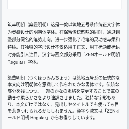
筑丰明朝（築豊明朝）这是一款以筑地五号系传统正文字体
为灵感设计的明朝体字体。在保留传统韵味的同时，通过调
整部分假名的笔势走向，进一步强化了毛笔的灵动感与柔和
特质。其独特的字形设计不仅适用于正文，用于标题或标语
时亦能引人注目。汉字与西文部分采用「ZENオールド明朝
Regular」字体。
築豊明朝（つくほうみんちょう）は築地五号系の伝統的な
本文向け明朝体を意識して作られたかな書体です。
伝統な
部分を残しつつ、一部のかなの脈絡を変更することで筆の
動きや柔らかさをより強調させました。
独特な字形もあ
り、本文だけではなく、見出しやタイトルでも使っても目
を惹きつけられるかもしれません。
漢字や欧文は「ZENオ
ールド明朝
Regular」
からお借りしています。