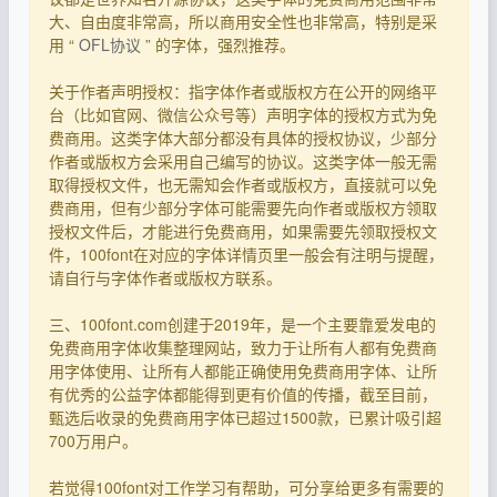
大、自由度非常高，所以商用安全性也非常高，特别是采
用 “
OFL协议
” 的字体，强烈推荐。
关于作者声明授权：指字体作者或版权方在公开的网络平
台（比如官网、微信公众号等）声明字体的授权方式为免
费商用。这类字体大部分都没有具体的授权协议，少部分
作者或版权方会采用自己编写的协议。这类字体一般无需
取得授权文件，也无需知会作者或版权方，直接就可以免
费商用，但有少部分字体可能需要先向作者或版权方领取
授权文件后，才能进行免费商用，如果需要先领取授权文
件，100font在对应的字体详情页里一般会有注明与提醒，
请自行与字体作者或版权方联系。
三、100font.com创建于2019年，是一个主要靠爱发电的
免费商用字体收集整理网站，致力于让所有人都有免费商
用字体使用、让所有人都能正确使用免费商用字体、让所
有优秀的公益字体都能得到更有价值的传播，截至目前，
甄选后收录的免费商用字体已超过1500款，已累计吸引超
700万用户。
若觉得100font对工作学习有帮助，可分享给更多有需要的