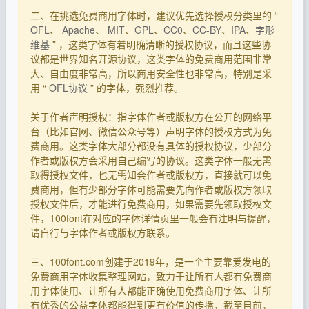
二、在挑选免费商用字体时，建议优先选择授权分类里的 “
OFL
、
Apache
、
MIT
、
GPL
、
CC0
、
CC-BY
、
IPA
、
字形
维基
” ，这类字体有着明确清晰的授权协议，而且这些协
议都是世界知名开源协议，这类字体的免费商用范围非常
大、自由度非常高，所以商用安全性也非常高，特别是采
用 “
OFL协议
” 的字体，强烈推荐。
关于作者声明授权：指字体作者或版权方在公开的网络平
台（比如官网、微信公众号等）声明字体的授权方式为免
费商用。这类字体大部分都没有具体的授权协议，少部分
作者或版权方会采用自己编写的协议。这类字体一般无需
取得授权文件，也无需知会作者或版权方，直接就可以免
费商用，但有少部分字体可能需要先向作者或版权方领取
授权文件后，才能进行免费商用，如果需要先领取授权文
件，100font在对应的字体详情页里一般会有注明与提醒，
请自行与字体作者或版权方联系。
三、100font.com创建于2019年，是一个主要靠爱发电的
免费商用字体收集整理网站，致力于让所有人都有免费商
用字体使用、让所有人都能正确使用免费商用字体、让所
有优秀的公益字体都能得到更有价值的传播，截至目前，