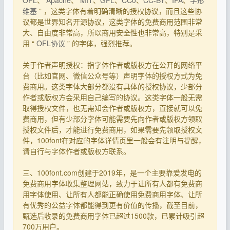
OFL
、
Apache
、
MIT
、
GPL
、
CC0
、
CC-BY
、
IPA
、
字形
维基
” ，这类字体有着明确清晰的授权协议，而且这些协
议都是世界知名开源协议，这类字体的免费商用范围非常
大、自由度非常高，所以商用安全性也非常高，特别是采
用 “
OFL协议
” 的字体，强烈推荐。
关于作者声明授权：指字体作者或版权方在公开的网络平
台（比如官网、微信公众号等）声明字体的授权方式为免
费商用。这类字体大部分都没有具体的授权协议，少部分
作者或版权方会采用自己编写的协议。这类字体一般无需
取得授权文件，也无需知会作者或版权方，直接就可以免
费商用，但有少部分字体可能需要先向作者或版权方领取
授权文件后，才能进行免费商用，如果需要先领取授权文
件，100font在对应的字体详情页里一般会有注明与提醒，
请自行与字体作者或版权方联系。
三、100font.com创建于2019年，是一个主要靠爱发电的
免费商用字体收集整理网站，致力于让所有人都有免费商
用字体使用、让所有人都能正确使用免费商用字体、让所
有优秀的公益字体都能得到更有价值的传播，截至目前，
甄选后收录的免费商用字体已超过1500款，已累计吸引超
700万用户。