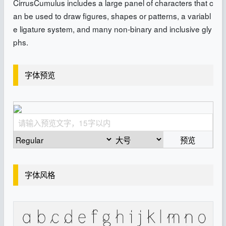
CirrusCumulus includes a large panel of characters that c
an be used to draw figures, shapes or patterns, a variabl
e ligature system, and many non-binary and inclusive gly
phs.
字体预览
预览
字体风格