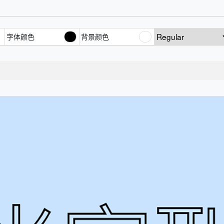
字体颜色
背景颜色