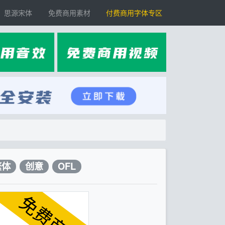
思源宋体
免费商用素材
付费商用字体专区
繁体
创意
OFL