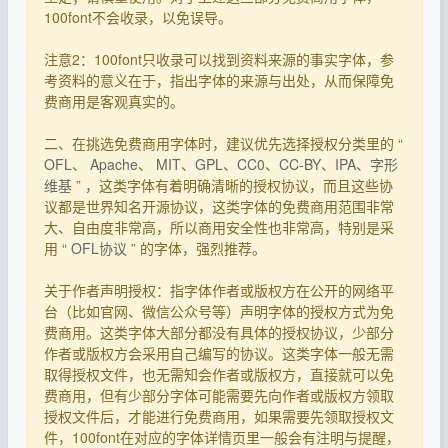
100font不会收录，以免误导。
注意2：100font只收录可以找到资料来源的事实字体，参
考资料的意义在于，指出字体的来源与出处，从而保障免
费商用是客观真实的。
二、在挑选免费商用字体时，建议优先选择授权分类里的 “
OFL
、
Apache
、
MIT
、
GPL
、
CC0
、
CC-BY
、
IPA
、
字形
维基
” ，这类字体有着明确清晰的授权协议，而且这些协
议都是世界知名开源协议，这类字体的免费商用范围非常
大、自由度非常高，所以商用安全性也非常高，特别是采
用 “
OFL协议
” 的字体，强烈推荐。
关于作者声明授权：指字体作者或版权方在公开的网络平
台（比如官网、微信公众号等）声明字体的授权方式为免
费商用。这类字体大部分都没有具体的授权协议，少部分
作者或版权方会采用自己编写的协议。这类字体一般无需
取得授权文件，也无需知会作者或版权方，直接就可以免
费商用，但有少部分字体可能需要先向作者或版权方领取
授权文件后，才能进行免费商用，如果需要先领取授权文
件，100font在对应的字体详情页里一般会有注明与提醒，