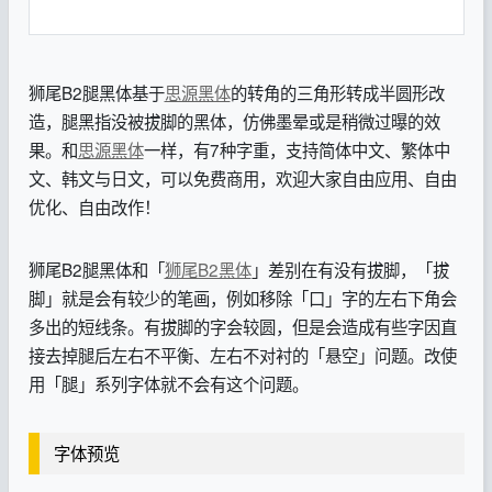
狮尾B2腿黑体基于
思源黑体
的转角的三角形转成半圆形改
造，腿黑指没被拔脚的黑体，仿佛墨晕或是稍微过曝的效
果。和
思源黑体
一样，有7种字重，支持简体中文、繁体中
文、韩文与日文，可以免费商用，欢迎大家自由应用、自由
优化、自由改作！
狮尾B2腿黑体和「
狮尾B2黑体
」差别在有没有拔脚，「拔
脚」就是会有较少的笔画，例如移除「口」字的左右下角会
多出的短线条。有拔脚的字会较圆，但是会造成有些字因直
接去掉腿后左右不平衡、左右不对衬的「悬空」问题。改使
用「腿」系列字体就不会有这个问题。
字体预览