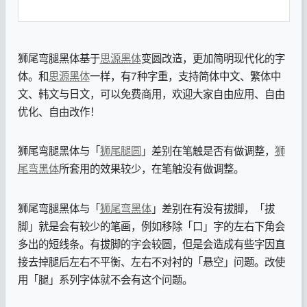
狮尾弯腿黑体基于
思源黑体
变圆改造，更加简明现代化的字
体。和
思源黑体
一样，有7种字重，支持简体中文、繁体中
文、韩文与日文，可以免费商用，欢迎大家自由应用、自由
优化、自由改作！
狮尾弯腿黑体与「
狮尾腿圆
」差别在笔触是否有做调整，
狮
尾弯黑体
所套用的效果较少，在笔触没有做调整。
狮尾弯腿黑体与「
狮尾弯黑体
」差别在有没有拔脚，「拔
脚」就是会有较少的笔画，例如移除「口」字的左右下角会
多出的短线条。有拔脚的字会较圆，但是会造成有些字因直
接去掉腿后左右不平衡、左右不对衬的「悬空」问题。改使
用「腿」系列字体就不会有这个问题。