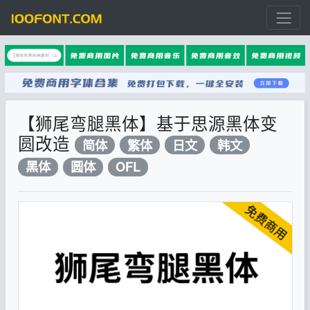
【狮尾弯腿黑体】基于思源黑体变
圆改造
简体
繁体
日文
韩文
黑体
圆体
OFL