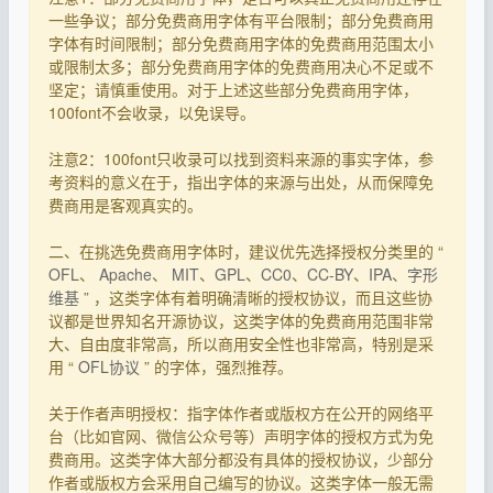
一些争议；部分免费商用字体有平台限制；部分免费商用
字体有时间限制；部分免费商用字体的免费商用范围太小
或限制太多；部分免费商用字体的免费商用决心不足或不
坚定；请慎重使用。对于上述这些部分免费商用字体，
100font不会收录，以免误导。
注意2：100font只收录可以找到资料来源的事实字体，参
考资料的意义在于，指出字体的来源与出处，从而保障免
费商用是客观真实的。
二、在挑选免费商用字体时，建议优先选择授权分类里的 “
OFL
、
Apache
、
MIT
、
GPL
、
CC0
、
CC-BY
、
IPA
、
字形
维基
” ，这类字体有着明确清晰的授权协议，而且这些协
议都是世界知名开源协议，这类字体的免费商用范围非常
大、自由度非常高，所以商用安全性也非常高，特别是采
用 “
OFL协议
” 的字体，强烈推荐。
关于作者声明授权：指字体作者或版权方在公开的网络平
台（比如官网、微信公众号等）声明字体的授权方式为免
费商用。这类字体大部分都没有具体的授权协议，少部分
作者或版权方会采用自己编写的协议。这类字体一般无需