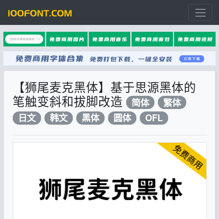
【狮尾麦克黑体】基于思源黑体的
笔触变斜和拔脚改造
简体
繁体
日文
韩文
黑体
圆体
OFL