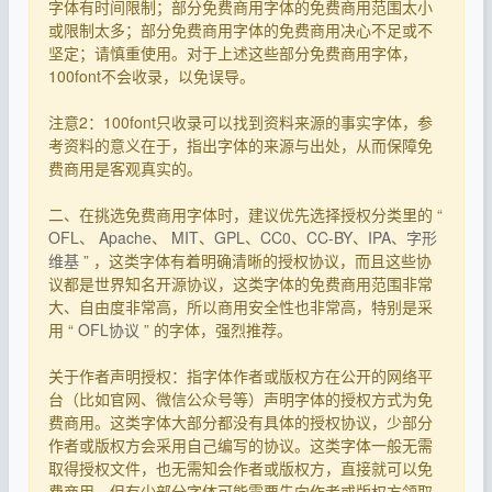
字体有时间限制；部分免费商用字体的免费商用范围太小
或限制太多；部分免费商用字体的免费商用决心不足或不
坚定；请慎重使用。对于上述这些部分免费商用字体，
100font不会收录，以免误导。
注意2：100font只收录可以找到资料来源的事实字体，参
考资料的意义在于，指出字体的来源与出处，从而保障免
费商用是客观真实的。
二、在挑选免费商用字体时，建议优先选择授权分类里的 “
OFL
、
Apache
、
MIT
、
GPL
、
CC0
、
CC-BY
、
IPA
、
字形
维基
” ，这类字体有着明确清晰的授权协议，而且这些协
议都是世界知名开源协议，这类字体的免费商用范围非常
大、自由度非常高，所以商用安全性也非常高，特别是采
用 “
OFL协议
” 的字体，强烈推荐。
关于作者声明授权：指字体作者或版权方在公开的网络平
台（比如官网、微信公众号等）声明字体的授权方式为免
费商用。这类字体大部分都没有具体的授权协议，少部分
作者或版权方会采用自己编写的协议。这类字体一般无需
取得授权文件，也无需知会作者或版权方，直接就可以免
费商用，但有少部分字体可能需要先向作者或版权方领取