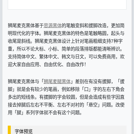
狮尾麦克黑体基于
思源黑体
的笔触变斜和拔脚改造，更加简
明现代化的字体。狮尾麦克黑体的特色是笔触略圆，起头与
收尾是斜线。狮尾麦克黑体设计上针对笔画粗细支持7种字
重，所以不论大标、小标、简单的段落排版都能清晰辨识。
支持简体中文、繁体中文、韩文与日文，可以免费商用，欢
迎大家自由应用、自由优化、自由改作！
狮尾麦克黑体与「
狮尾麦腿黑体
」差别在有没有拔脚，「拔
脚」就是会有较少的笔画，例如移除「口」字的左右下角会
多出的短线条。有拔脚的字会较圆，但是会造成有些字因直
接去掉腿后左右不平衡、左右不对衬的「悬空」问题。改使
用「腿」系列字体就不会有这个问题。
字体预览