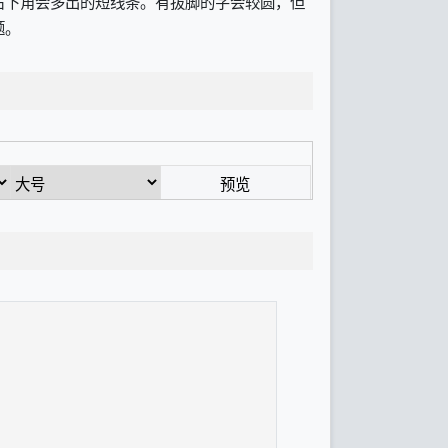
右下角会多出的短线条。有拔脚的字会较圆，但
题。
预览