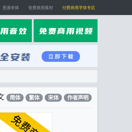
思源宋体
免费商用素材
付费商用字体专区
文
简体
繁体
宋体
作者声明