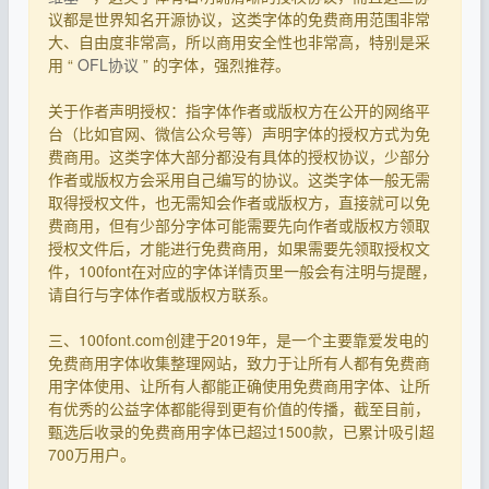
议都是世界知名开源协议，这类字体的免费商用范围非常
大、自由度非常高，所以商用安全性也非常高，特别是采
用 “
OFL协议
” 的字体，强烈推荐。
关于作者声明授权：指字体作者或版权方在公开的网络平
台（比如官网、微信公众号等）声明字体的授权方式为免
费商用。这类字体大部分都没有具体的授权协议，少部分
作者或版权方会采用自己编写的协议。这类字体一般无需
取得授权文件，也无需知会作者或版权方，直接就可以免
费商用，但有少部分字体可能需要先向作者或版权方领取
授权文件后，才能进行免费商用，如果需要先领取授权文
件，100font在对应的字体详情页里一般会有注明与提醒，
请自行与字体作者或版权方联系。
三、100font.com创建于2019年，是一个主要靠爱发电的
免费商用字体收集整理网站，致力于让所有人都有免费商
用字体使用、让所有人都能正确使用免费商用字体、让所
有优秀的公益字体都能得到更有价值的传播，截至目前，
甄选后收录的免费商用字体已超过1500款，已累计吸引超
700万用户。