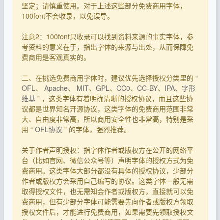
坚定；请慎重使用。对于上述这些部分免费商用字体，
100font不会收录，以免误导。
注意2：100font只收录可以找到资料来源的事实字体，参
考资料的意义在于，指出字体的来源与出处，从而保障免
费商用是客观真实的。
二、在挑选免费商用字体时，建议优先选择授权分类里的 “
OFL
、
Apache
、
MIT
、
GPL
、
CC0
、
CC-BY
、
IPA
、
字形
维基
” ，这类字体有着明确清晰的授权协议，而且这些协
议都是世界知名开源协议，这类字体的免费商用范围非常
大、自由度非常高，所以商用安全性也非常高，特别是采
用 “
OFL协议
” 的字体，强烈推荐。
关于作者声明授权：指字体作者或版权方在公开的网络平
台（比如官网、微信公众号等）声明字体的授权方式为免
费商用。这类字体大部分都没有具体的授权协议，少部分
作者或版权方会采用自己编写的协议。这类字体一般无需
取得授权文件，也无需知会作者或版权方，直接就可以免
费商用，但有少部分字体可能需要先向作者或版权方领取
授权文件后，才能进行免费商用，如果需要先领取授权文