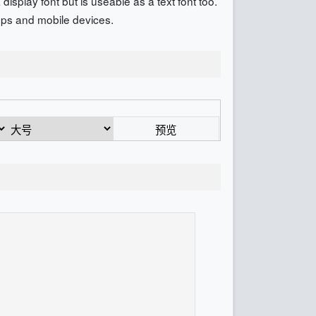
splay font but is useable as a text font too.
ops and mobile devices.
预览