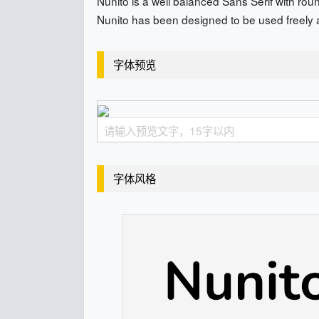
Nunito is a well balanced Sans Serif with rou
Nunito has been designed to be used freely 
字体预览
字体风格