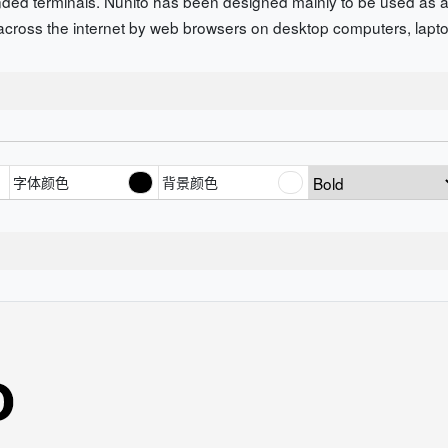
nded terminals. Nunito has been designed mainly to be used as a di
across the internet by web browsers on desktop computers, lapt
字体颜色
背景颜色