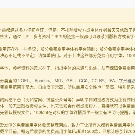
发布之前都经过多方仔细查证，但是，不排除版权方或字体作者某天又修改
实，通过上面 “ 参考资料 ” 里面的链接一般都可以联系到版权方或者
商用还存在一些争议；部分免费商用字体有平台限制；部分免费商用字体
心不足或不坚定；请慎重使用。对于上述这些部分免费商用字体，100f
的事实字体，参考资料的意义在于，指出字体的来源与出处，从而保障免费商
分类里的 “
OFL
、
Apache
、
MIT
、
GPL
、
CC0
、
CC-BY
、
IPA
、
字形维
费商用范围非常大、自由度非常高，所以商用安全性也非常高，特别是采用
的网络平台（比如官网、微信公众号等）声明字体的授权方式为免费商用
体一般无需取得授权文件，也无需知会作者或版权方，直接就可以免费商
领取授权文件，100font在对应的字体详情页里一般会有注明与提醒
一个主要靠爱发电的免费商用字体收集整理网站，致力于让所有人都有免费商用
至目前，甄选后收录的免费商用字体已超过1500款，已累计吸引超70