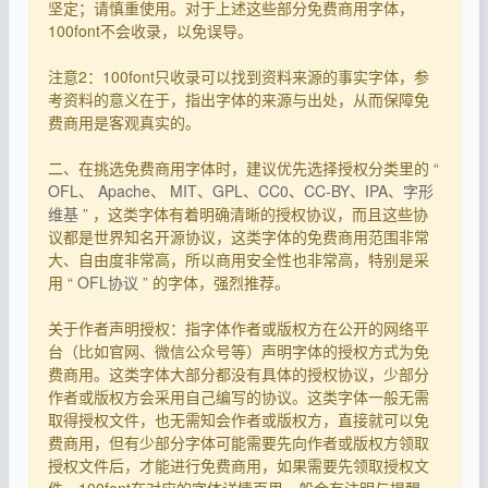
坚定；请慎重使用。对于上述这些部分免费商用字体，
100font不会收录，以免误导。
注意2：100font只收录可以找到资料来源的事实字体，参
考资料的意义在于，指出字体的来源与出处，从而保障免
费商用是客观真实的。
二、在挑选免费商用字体时，建议优先选择授权分类里的 “
OFL
、
Apache
、
MIT
、
GPL
、
CC0
、
CC-BY
、
IPA
、
字形
维基
” ，这类字体有着明确清晰的授权协议，而且这些协
议都是世界知名开源协议，这类字体的免费商用范围非常
大、自由度非常高，所以商用安全性也非常高，特别是采
用 “
OFL协议
” 的字体，强烈推荐。
关于作者声明授权：指字体作者或版权方在公开的网络平
台（比如官网、微信公众号等）声明字体的授权方式为免
费商用。这类字体大部分都没有具体的授权协议，少部分
作者或版权方会采用自己编写的协议。这类字体一般无需
取得授权文件，也无需知会作者或版权方，直接就可以免
费商用，但有少部分字体可能需要先向作者或版权方领取
授权文件后，才能进行免费商用，如果需要先领取授权文
件，100font在对应的字体详情页里一般会有注明与提醒，