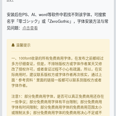
安装后在PS、AI、word等软件中若找不到该字体，可搜索
名字「零ゴシック」或「ZeroGothic」，字体安装方法与常
见问题：
点击查看
温馨提示
一、100font收录的所有免费商用字体，在发布之前都经过
多方仔细查证，但是，不排除版权方或字体作者某天又修
改了授权许可，或者查证过程不小心有疏漏，所以，在实
际商用时，建议联系版权方或字体作者再次核实，通过上
面 “ 参考资料 ” 里面的链接一般都可以联系到版权方或者
字体作者。
注意1：部分免费商用字体，是否可以真正免费商用还存在
一些争议；部分免费商用字体有平台限制；部分免费商用
字体有时间限制；部分免费商用字体的免费商用范围太小
或限制太多；部分免费商用字体的免费商用决心不足或不