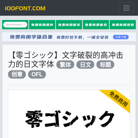
【零ゴシック】文字破裂的高冲击
力的日文字体
繁体
日文
标题
创意
OFL