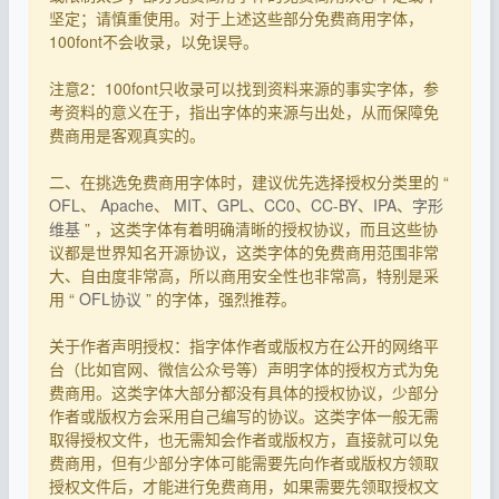
坚定；请慎重使用。对于上述这些部分免费商用字体，
100font不会收录，以免误导。
注意2：100font只收录可以找到资料来源的事实字体，参
考资料的意义在于，指出字体的来源与出处，从而保障免
费商用是客观真实的。
二、在挑选免费商用字体时，建议优先选择授权分类里的 “
OFL
、
Apache
、
MIT
、
GPL
、
CC0
、
CC-BY
、
IPA
、
字形
维基
” ，这类字体有着明确清晰的授权协议，而且这些协
议都是世界知名开源协议，这类字体的免费商用范围非常
大、自由度非常高，所以商用安全性也非常高，特别是采
用 “
OFL协议
” 的字体，强烈推荐。
关于作者声明授权：指字体作者或版权方在公开的网络平
台（比如官网、微信公众号等）声明字体的授权方式为免
费商用。这类字体大部分都没有具体的授权协议，少部分
作者或版权方会采用自己编写的协议。这类字体一般无需
取得授权文件，也无需知会作者或版权方，直接就可以免
费商用，但有少部分字体可能需要先向作者或版权方领取
授权文件后，才能进行免费商用，如果需要先领取授权文