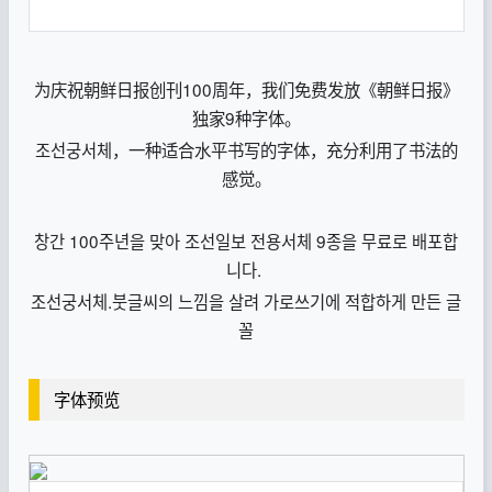
为庆祝朝鲜日报创刊100周年，我们免费发放《朝鲜日报》
独家9种字体。
조선궁서체，一种适合水平书写的字体，充分利用了书法的
感觉。
창간 100주년을 맞아 조선일보 전용서체 9종을 무료로 배포합
니다.
조선궁서체.붓글씨의 느낌을 살려 가로쓰기에 적합하게 만든 글
꼴
字体预览