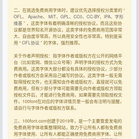
二、在挑选免费商用字体时，建议优先选择授权分类里的 “
OFL
、
Apache
、
MIT
、
GPL
、
CC0
、
CC-BY
、
IPA
、
字形
维基
” ，这类字体有着明确清晰的授权协议，而且这些协
议都是世界知名开源协议，这类字体的免费商用范围非常
大、自由度非常高，所以商用安全性也非常高，特别是采
用 “
OFL协议
” 的字体，强烈推荐。
关于作者声明授权：指字体作者或版权方在公开的网络平
台（比如官网、微信公众号等）声明字体的授权方式为免
费商用。这类字体大部分都没有具体的授权协议，少部分
作者或版权方会采用自己编写的协议。这类字体一般无需
取得授权文件，也无需知会作者或版权方，直接就可以免
费商用，但有少部分字体可能需要先向作者或版权方领取
授权文件后，才能进行免费商用，如果需要先领取授权文
件，100font在对应的字体详情页里一般会有注明与提醒，
请自行与字体作者或版权方联系。
三、100font.com创建于2019年，是一个主要靠爱发电的
免费商用字体收集整理网站，致力于让所有人都有免费商
用字体使用、让所有人都能正确使用免费商用字体、让所