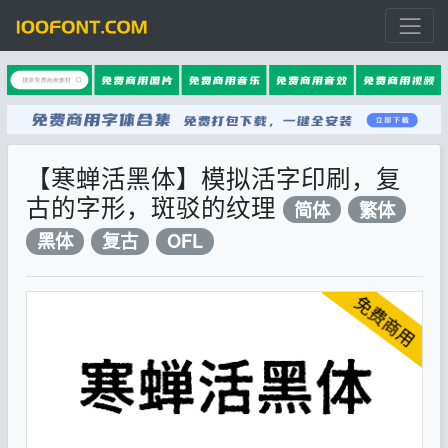
【寒蝉活黑体】模拟活字印刷，复
古的字形，斑驳的纹理
简体
繁体
黑体
复古
OFL