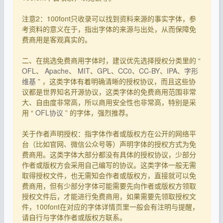
注意2：100font只收录可以找到资料来源的事实字体，参
考资料的意义在于，指出字体的来源与出处，从而保障免
费商用是客观真实的。
二、在挑选免费商用字体时，建议优先选择授权分类里的 “
OFL
、
Apache
、
MIT
、
GPL
、
CC0
、
CC-BY
、
IPA
、
字形
维基
” ，这类字体有着明确清晰的授权协议，而且这些协
议都是世界知名开源协议，这类字体的免费商用范围非常
大、自由度非常高，所以商用安全性也非常高，特别是采
用 “
OFL协议
” 的字体，强烈推荐。
关于作者声明授权：指字体作者或版权方在公开的网络平
台（比如官网、微信公众号等）声明字体的授权方式为免
费商用。这类字体大部分都没有具体的授权协议，少部分
作者或版权方会采用自己编写的协议。这类字体一般无需
取得授权文件，也无需知会作者或版权方，直接就可以免
费商用，但有少部分字体可能需要先向作者或版权方领取
授权文件后，才能进行免费商用，如果需要先领取授权文
件，100font在对应的字体详情页里一般会有注明与提醒，
请自行与字体作者或版权方联系。