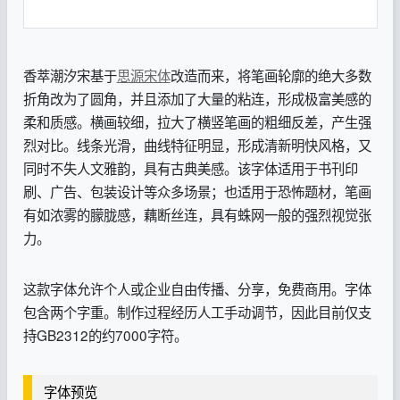
香萃潮汐宋基于
思源宋体
改造而来，将笔画轮廓的绝大多数
折角改为了圆角，并且添加了大量的粘连，形成极富美感的
柔和质感。横画较细，拉大了横竖笔画的粗细反差，产生强
烈对比。线条光滑，曲线特征明显，形成清新明快风格，又
同时不失人文雅韵，具有古典美感。该字体适用于书刊印
刷、广告、包装设计等众多场景；也适用于恐怖题材，笔画
有如浓雾的朦胧感，藕断丝连，具有蛛网一般的强烈视觉张
力。
这款字体允许个人或企业自由传播、分享，免费商用。字体
包含两个字重。制作过程经历人工手动调节，因此目前仅支
持GB2312的约7000字符。
字体预览