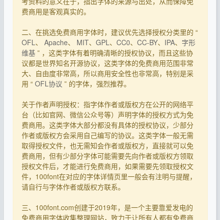
考资料的意义在于，指出字体的来源与出处，从而保障免
费商用是客观真实的。
二、在挑选免费商用字体时，建议优先选择授权分类里的 “
OFL
、
Apache
、
MIT
、
GPL
、
CC0
、
CC-BY
、
IPA
、
字形
维基
” ，这类字体有着明确清晰的授权协议，而且这些协
议都是世界知名开源协议，这类字体的免费商用范围非常
大、自由度非常高，所以商用安全性也非常高，特别是采
用 “
OFL协议
” 的字体，强烈推荐。
关于作者声明授权：指字体作者或版权方在公开的网络平
台（比如官网、微信公众号等）声明字体的授权方式为免
费商用。这类字体大部分都没有具体的授权协议，少部分
作者或版权方会采用自己编写的协议。这类字体一般无需
取得授权文件，也无需知会作者或版权方，直接就可以免
费商用，但有少部分字体可能需要先向作者或版权方领取
授权文件后，才能进行免费商用，如果需要先领取授权文
件，100font在对应的字体详情页里一般会有注明与提醒，
请自行与字体作者或版权方联系。
三、100font.com创建于2019年，是一个主要靠爱发电的
免费商用字体收集整理网站，致力于让所有人都有免费商