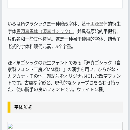
いろは角クラシック是一种修改字体，基于
思源黑体
的衍生
字体
思源真黑体（源真ゴシック）
，并具有原始的平假名、
片假名和一些其他符号。这是一种易于使用的字体，结合了
老式的字体和现代元素，5个字重。
源ノ角ゴシックの派生フォントである『源真ゴシック（自
家製フォント工房／MM様）』の漢字を用い、
ひらがな・
カタカナ・その他一部記号をオリジナルにした改変フォン
トです。古風な字形と、現代的なシャープさを合わせ持っ
た、使い勝手の良いフォントです。ウェイト５種。
字体预览