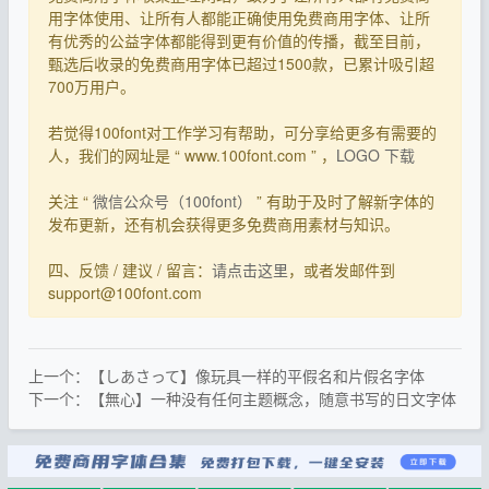
用字体使用、让所有人都能正确使用免费商用字体、让所
有优秀的公益字体都能得到更有价值的传播，截至目前，
甄选后收录的免费商用字体已超过1500款，已累计吸引超
700万用户。
若觉得100font对工作学习有帮助，可分享给更多有需要的
人，我们的网址是 “ www.100font.com ” ，
LOGO 下载
关注 “
微信公众号（100font）
” 有助于及时了解新字体的
发布更新，还有机会获得更多免费商用素材与知识。
四、反馈 / 建议 / 留言：
请点击这里
，或者发邮件到
support@100font.com
上一个：【しあさって】像玩具一样的平假名和片假名字体
下一个：【無心】一种没有任何主题概念，随意书写的日文字体