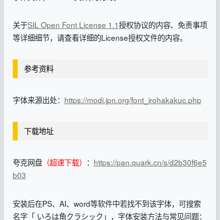
关于
SIL Open Font License 1.1
授权协议的内容、免责事项
等详细细节，请查看详细的License授权文件的内容。
参考资料
字体来源出处：
https://modi.jpn.org/font_irohakakuc.php
下载地址
夸克网盘
（超速下载）
：
https://pan.quark.cn/s/d2b30f6e5
b03
安装后在PS、AI、word等软件中若找不到该字体，可搜索
名字「 いろは角クラシック」，字体安装方法与常见问题：