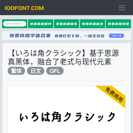
【いろは角クラシック】基于思源
真黑体，融合了老式与现代元素
繁体
日文
OFL