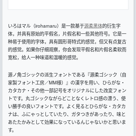
いろはマル（irohamaru）是一款基于
源柔黑体
的衍生字
体，并具有原始的平假名，片假名和一些其他符号。它是一
种易于使用的字体，具有圆形哥特式的感觉，但又有点复古
的感觉。如果你仔细观察，你会发现平假名和片假名柔软而
宽松，给人一种味道和温暖的感觉。
源ノ角ゴシックの派生フォントである『源柔ゴシック（自
家製フォント工房／MM様）』の漢字を用い、ひらがな・
カタカナ・その他一部記号をオリジナルにした改変フォン
トです。丸ゴシックながらどことなくレトロ感の漂う、使
い勝手の良いフォントです。よく見るとひらがな・カタカ
ナは、ふにゃっとしていたり、ガタつきがあったり、味と
あたたかみとして効果になっているんじゃないかと思いま
す。