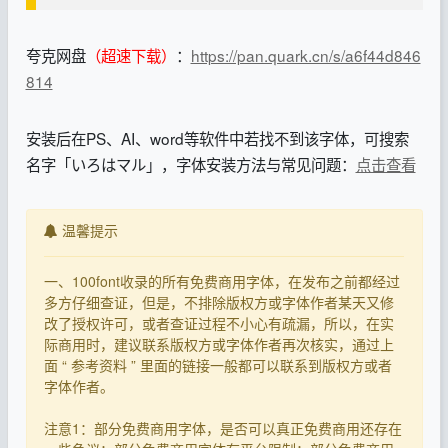
夸克网盘
（超速下载）
：
https://pan.quark.cn/s/a6f44d846
814
安装后在PS、AI、word等软件中若找不到该字体，可搜索
名字「いろはマル」，字体安装方法与常见问题：
点击查看
温馨提示
一、100font收录的所有免费商用字体，在发布之前都经过
多方仔细查证，但是，不排除版权方或字体作者某天又修
改了授权许可，或者查证过程不小心有疏漏，所以，在实
际商用时，建议联系版权方或字体作者再次核实，通过上
面 “ 参考资料 ” 里面的链接一般都可以联系到版权方或者
字体作者。
注意1：部分免费商用字体，是否可以真正免费商用还存在