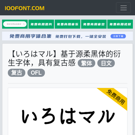
【いろはマル】基于源柔黑体的衍
生字体，具有复古感
繁体
日文
复古
OFL