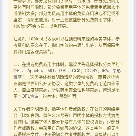
一些争议；部分免费商用字体有平台限制；部分免费商用
字体有时间限制；部分免费商用字体的免费商用范围太小
或限制太多；部分免费商用字体的免费商用决心不足或不
坚定；请慎重使用。对于上述这些部分免费商用字体，
100font不会收录，以免误导。
注意2：100font只收录可以找到资料来源的事实字体，参
考资料的意义在于，指出字体的来源与出处，从而保障免
费商用是客观真实的。
二、在挑选免费商用字体时，建议优先选择授权分类里的 “
OFL
、
Apache
、
MIT
、
GPL
、
CC0
、
CC-BY
、
IPA
、
字形
维基
” ，这类字体有着明确清晰的授权协议，而且这些协
议都是世界知名开源协议，这类字体的免费商用范围非常
大、自由度非常高，所以商用安全性也非常高，特别是采
用 “
OFL协议
” 的字体，强烈推荐。
关于作者声明授权：指字体作者或版权方在公开的网络平
台（比如官网、微信公众号等）声明字体的授权方式为免
费商用。这类字体大部分都没有具体的授权协议，少部分
作者或版权方会采用自己编写的协议。这类字体一般无需
取得授权文件，也无需知会作者或版权方，直接就可以免