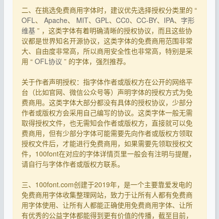
二、在挑选免费商用字体时，建议优先选择授权分类里的 “
OFL
、
Apache
、
MIT
、
GPL
、
CC0
、
CC-BY
、
IPA
、
字形
维基
” ，这类字体有着明确清晰的授权协议，而且这些协
议都是世界知名开源协议，这类字体的免费商用范围非常
大、自由度非常高，所以商用安全性也非常高，特别是采
用 “
OFL协议
” 的字体，强烈推荐。
关于作者声明授权：指字体作者或版权方在公开的网络平
台（比如官网、微信公众号等）声明字体的授权方式为免
费商用。这类字体大部分都没有具体的授权协议，少部分
作者或版权方会采用自己编写的协议。这类字体一般无需
取得授权文件，也无需知会作者或版权方，直接就可以免
费商用，但有少部分字体可能需要先向作者或版权方领取
授权文件后，才能进行免费商用，如果需要先领取授权文
件，100font在对应的字体详情页里一般会有注明与提醒，
请自行与字体作者或版权方联系。
三、100font.com创建于2019年，是一个主要靠爱发电的
免费商用字体收集整理网站，致力于让所有人都有免费商
用字体使用、让所有人都能正确使用免费商用字体、让所
有优秀的公益字体都能得到更有价值的传播，截至目前，