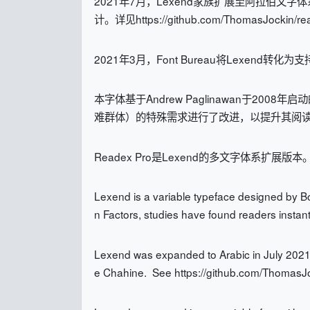
2021年7月，Lexend家族扩展至阿拉伯文字体
计。详见https://github.com/ThomasJockin/r
2021年3月，Font Bureau将Lexen
本字体基于Andrew Paglinawan于2008年启
难群体）的特殊需求进行了改进，以提升其阅
Readex Pro是Lexend的多文字体系扩
Lexend is a variable typeface designed by B
n Factors, studies have found readers instan
Lexend was expanded to Arabic in July 2021.
e Chahine. See https://github.com/ThomasJ