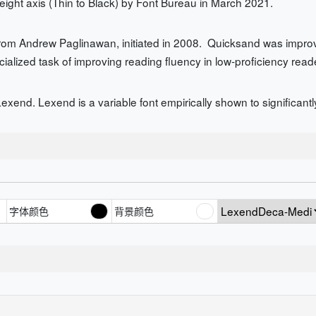
eight axis (Thin to Black) by Font Bureau in March 2021.
 from Andrew Paglinawan, initiated in 2008. Quicksand was impr
lized task of improving reading fluency in low-proficiency reader
exend. Lexend is a variable font empirically shown to significantl
字体颜色
背景颜色