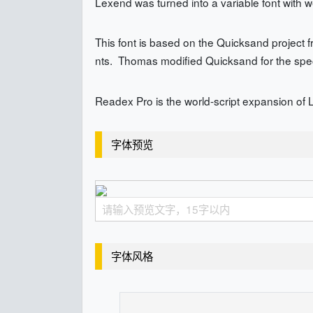
Lexend was turned into a variable font with w
This font is based on the Quicksand project
nts. Thomas modified Quicksand for the specia
Readex Pro is the world-script expansion of L
字体预览
字体风格