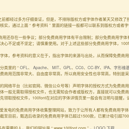
发布之前都经过多方仔细查证，但是，不排除版权方或字体作者某天又修改
实，通过上面 “ 参考资料 ” 里面的链接一般都可以联系到版权方或者
商用还存在一些争议；部分免费商用字体有平台限制；部分免费商用字体
心不足或不坚定；请慎重使用。对于上述这些部分免费商用字体，100f
的事实字体，参考资料的意义在于，指出字体的来源与出处，从而保障免费商
分类里的 “
OFL
、
Apache
、
MIT
、
GPL
、
CC0
、
CC-BY
、
IPA
、
字形维
费商用范围非常大、自由度非常高，所以商用安全性也非常高，特别是采用
的网络平台（比如官网、微信公众号等）声明字体的授权方式为免费商用
体一般无需取得授权文件，也无需知会作者或版权方，直接就可以免费商
领取授权文件，100font在对应的字体详情页里一般会有注明与提醒
一个主要靠爱发电的免费商用字体收集整理网站，致力于让所有人都有免费商用
至目前，甄选后收录的免费商用字体已超过1500款，已累计吸引超70
要的人，我们的网址是 “ www.100font.com ” ，
LOGO 下载