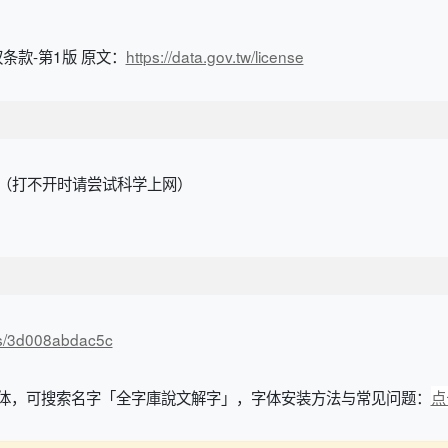
款-第1版 原文：
https://data.gov.tw/license
（打不开时请尝试科学上网）
n/s/3d008abdac5c
该字体，可搜索名字「全字庫說文解字」，字体安装方法与常见问题：
点