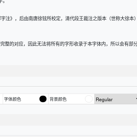
字。
解字注》，后由南唐徐铉所校定，清代段王裁注之版本（世称大徐本
并无一完整的对应，因此无法将所有的字形收录于本字体内，所以会有
。
字体颜色
背景颜色