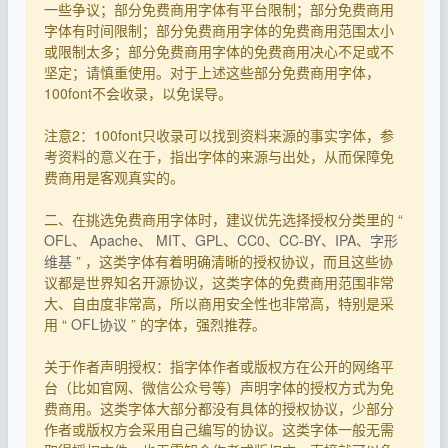
一些争议；部分免费商用字体有平台限制；部分免费商用
字体有时间限制；部分免费商用字体的免费商用范围太小
或限制太多；部分免费商用字体的免费商用决心不足或不
坚定；请慎重使用。对于上述这些部分免费商用字体，
100font不会收录，以免误导。
注意2：100font只收录可以找到资料来源的事实字体，参
考资料的意义在于，指出字体的来源与出处，从而保障免
费商用是客观真实的。
二、在挑选免费商用字体时，建议优先选择授权分类里的 “
OFL
、
Apache
、
MIT
、
GPL
、
CC0
、
CC-BY
、
IPA
、
字形
维基
” ，这类字体有着明确清晰的授权协议，而且这些协
议都是世界知名开源协议，这类字体的免费商用范围非常
大、自由度非常高，所以商用安全性也非常高，特别是采
用 “
OFL协议
” 的字体，强烈推荐。
关于作者声明授权：指字体作者或版权方在公开的网络平
台（比如官网、微信公众号等）声明字体的授权方式为免
费商用。这类字体大部分都没有具体的授权协议，少部分
作者或版权方会采用自己编写的协议。这类字体一般无需