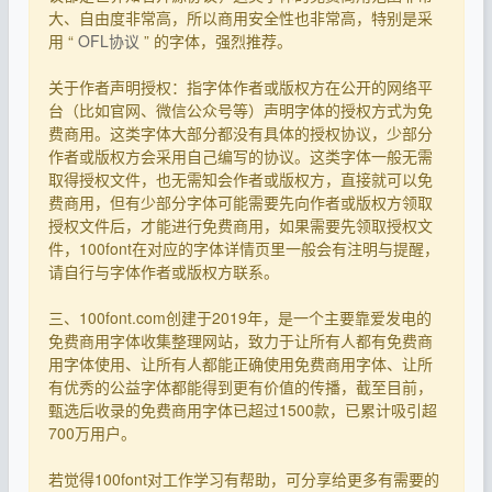
大、自由度非常高，所以商用安全性也非常高，特别是采
用 “
OFL协议
” 的字体，强烈推荐。
关于作者声明授权：指字体作者或版权方在公开的网络平
台（比如官网、微信公众号等）声明字体的授权方式为免
费商用。这类字体大部分都没有具体的授权协议，少部分
作者或版权方会采用自己编写的协议。这类字体一般无需
取得授权文件，也无需知会作者或版权方，直接就可以免
费商用，但有少部分字体可能需要先向作者或版权方领取
授权文件后，才能进行免费商用，如果需要先领取授权文
件，100font在对应的字体详情页里一般会有注明与提醒，
请自行与字体作者或版权方联系。
三、100font.com创建于2019年，是一个主要靠爱发电的
免费商用字体收集整理网站，致力于让所有人都有免费商
用字体使用、让所有人都能正确使用免费商用字体、让所
有优秀的公益字体都能得到更有价值的传播，截至目前，
甄选后收录的免费商用字体已超过1500款，已累计吸引超
700万用户。
若觉得100font对工作学习有帮助，可分享给更多有需要的