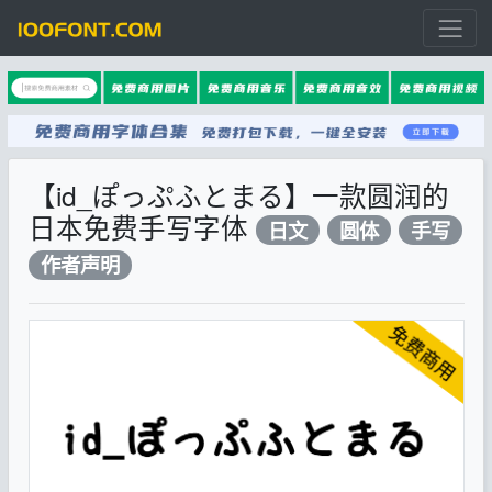
【id_ぽっぷふとまる】一款圆润的
日本免费手写字体
日文
圆体
手写
作者声明