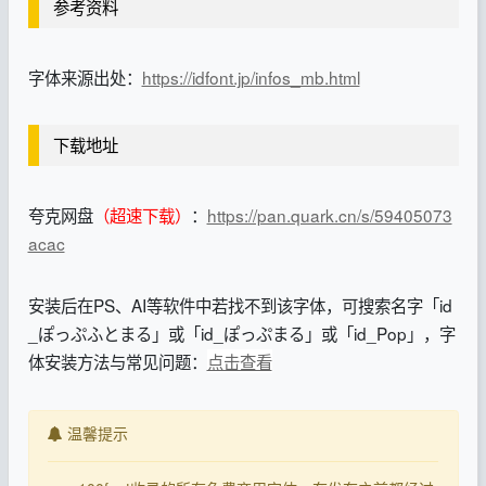
参考资料
字体来源出处：
https://idfont.jp/infos_mb.html
下载地址
夸克网盘
（超速下载）
：
https://pan.quark.cn/s/59405073
acac
安装后在PS、AI等软件中若找不到该字体，可搜索名字「id
_ぽっぷふとまる」或「id_ぽっぷまる」或「id_Pop」，字
体安装方法与常见问题：
点击查看
温馨提示