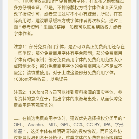
一、100font收录的所有免费商用字体，在发布之前都经过
多方仔细查证，但是，不排除版权方或字体作者某天又修
改了授权许可，或者查证过程不小心有疏漏，所以，在实
际商用时，建议联系版权方或字体作者再次核实，通过上
面 “ 参考资料 ” 里面的链接一般都可以联系到版权方或者
字体作者。
注意1：部分免费商用字体，是否可以真正免费商用还存在
一些争议；部分免费商用字体有平台限制；部分免费商用
字体有时间限制；部分免费商用字体的免费商用范围太小
或限制太多；部分免费商用字体的免费商用决心不足或不
坚定；请慎重使用。对于上述这些部分免费商用字体，
100font不会收录，以免误导。
注意2：100font只收录可以找到资料来源的事实字体，参
考资料的意义在于，指出字体的来源与出处，从而保障免
费商用是客观真实的。
二、在挑选免费商用字体时，建议优先选择授权分类里的 “
OFL
、
Apache
、
MIT
、
GPL
、
CC0
、
CC-BY
、
IPA
、
字形
维基
” ，这类字体有着明确清晰的授权协议，而且这些协
议都是世界知名开源协议，这类字体的免费商用范围非常