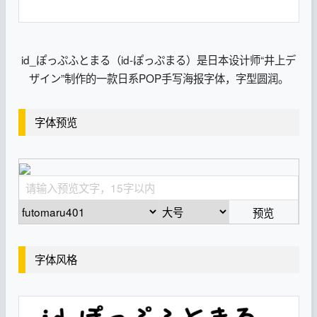
id_ぽっぷふとまる（id-ぽっぷまる）是日本设计师“井上デ
ザイン”制作的一款日系POP手写海报字体，字型圆润。
字体预览
预览
字体风格