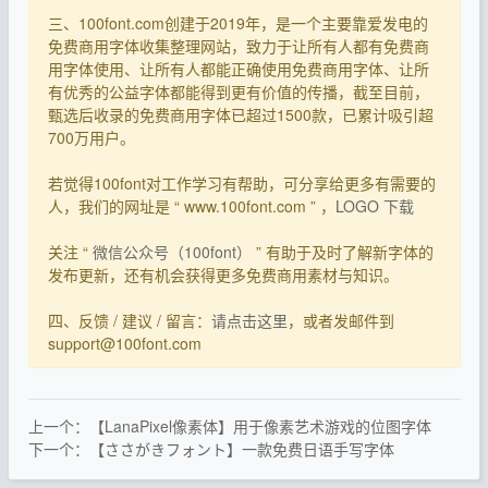
三、100font.com创建于2019年，是一个主要靠爱发电的
免费商用字体收集整理网站，致力于让所有人都有免费商
用字体使用、让所有人都能正确使用免费商用字体、让所
有优秀的公益字体都能得到更有价值的传播，截至目前，
甄选后收录的免费商用字体已超过1500款，已累计吸引超
700万用户。
若觉得100font对工作学习有帮助，可分享给更多有需要的
人，我们的网址是 “ www.100font.com ” ，
LOGO 下载
关注 “
微信公众号（100font）
” 有助于及时了解新字体的
发布更新，还有机会获得更多免费商用素材与知识。
四、反馈 / 建议 / 留言：
请点击这里
，或者发邮件到
support@100font.com
上一个：【LanaPixel像素体】用于像素艺术游戏的位图字体
下一个：【ささがきフォント】一款免费日语手写字体