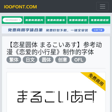
【恋星圆体 まるこいあす】参考动
漫《恋爱的小行星》制作的字体
繁体
日文
圆体
创意
OFL