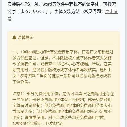
安装后在PS、AI、word等软件中若找不到该字体，可搜索
名字「まるこいあす」，字体安装方法与常见问题：
点击查
看
温馨提示
一、100font收录的所有免费商用字体，在发布之前都经过
多方仔细查证，但是，不排除版权方或字体作者某天又修
改了授权许可，或者查证过程不小心有疏漏，所以，在实
际商用时，建议联系版权方或字体作者再次核实，通过上
面 “ 参考资料 ” 里面的链接一般都可以联系到版权方或者
字体作者。
注意1：部分免费商用字体，是否可以真正免费商用还存在
一些争议；部分免费商用字体有平台限制；部分免费商用
字体有时间限制；部分免费商用字体的免费商用范围太小
或限制太多；部分免费商用字体的免费商用决心不足或不
坚定；请慎重使用。对于上述这些部分免费商用字体，
100font不会收录，以免误导。