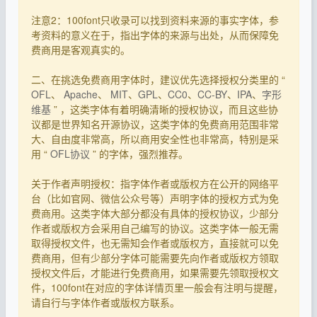
注意2：100font只收录可以找到资料来源的事实字体，参
考资料的意义在于，指出字体的来源与出处，从而保障免
费商用是客观真实的。
二、在挑选免费商用字体时，建议优先选择授权分类里的 “
OFL
、
Apache
、
MIT
、
GPL
、
CC0
、
CC-BY
、
IPA
、
字形
维基
” ，这类字体有着明确清晰的授权协议，而且这些协
议都是世界知名开源协议，这类字体的免费商用范围非常
大、自由度非常高，所以商用安全性也非常高，特别是采
用 “
OFL协议
” 的字体，强烈推荐。
关于作者声明授权：指字体作者或版权方在公开的网络平
台（比如官网、微信公众号等）声明字体的授权方式为免
费商用。这类字体大部分都没有具体的授权协议，少部分
作者或版权方会采用自己编写的协议。这类字体一般无需
取得授权文件，也无需知会作者或版权方，直接就可以免
费商用，但有少部分字体可能需要先向作者或版权方领取
授权文件后，才能进行免费商用，如果需要先领取授权文
件，100font在对应的字体详情页里一般会有注明与提醒，
请自行与字体作者或版权方联系。