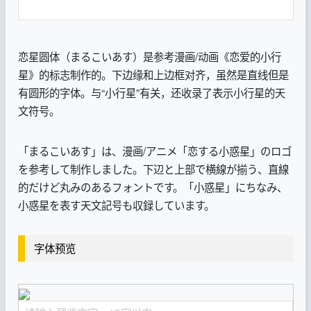
恋星圆体（まるこいあす）是参考漫画/动画《恋爱的小行
星》的标志制作的。下边缘和上边框对齐，虽然是直线但是
有圆形的字体。与“小行星”有关，还收录了表示小行星的天
文符号。
「まるこいあす」は、漫画/アニメ「恋する小惑星」のロゴ
を参考して制作しました。下辺と上部で横線が揃う、直線
的だけど丸みのあるフォントです。「小惑星」にちなみ、
小惑星を表す天文記号も収録しています。
字体预览