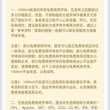
一、100font收录的所有免费商用字体，在发布之前都经过
多方仔细查证，但是，不排除版权方或字体作者某天又修
改了授权许可，或者查证过程不小心有疏漏，所以，在实
际商用时，建议联系版权方或字体作者再次核实，通过上
面 “ 参考资料 ” 里面的链接一般都可以联系到版权方或者
字体作者。
注意1：部分免费商用字体，是否可以真正免费商用还存在
一些争议；部分免费商用字体有平台限制；部分免费商用
字体有时间限制；部分免费商用字体的免费商用范围太小
或限制太多；部分免费商用字体的免费商用决心不足或不
坚定；请慎重使用。对于上述这些部分免费商用字体，
100font不会收录，以免误导。
注意2：100font只收录可以找到资料来源的事实字体，参
考资料的意义在于，指出字体的来源与出处，从而保障免
费商用是客观真实的。
二、在挑选免费商用字体时，建议优先选择授权分类里的 “
OFL
、
Apache
、
MIT
、
GPL
、
CC0
、
CC-BY
、
IPA
、
字形