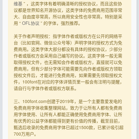
维基
” ，这类字体有着明确清晰的授权协议，而且这些协
议都是世界知名开源协议，这类字体的免费商用范围非常
大、自由度非常高，所以商用安全性也非常高，特别是采
用 “
OFL协议
” 的字体，强烈推荐。
关于作者声明授权：指字体作者或版权方在公开的网络平
台（比如官网、微信公众号等）声明字体的授权方式为免
费商用。这类字体大部分都没有具体的授权协议，少部分
作者或版权方会采用自己编写的协议。这类字体一般无需
取得授权文件，也无需知会作者或版权方，直接就可以免
费商用，但有少部分字体可能需要先向作者或版权方领取
授权文件后，才能进行免费商用，如果需要先领取授权文
件，100font在对应的字体详情页里一般会有注明与提醒，
请自行与字体作者或版权方联系。
三、100font.com创建于2019年，是一个主要靠爱发电的
免费商用字体收集整理网站，致力于让所有人都有免费商
用字体使用、让所有人都能正确使用免费商用字体、让所
有优秀的公益字体都能得到更有价值的传播，截至目前，
甄选后收录的免费商用字体已超过1500款，已累计吸引超
700万用户。