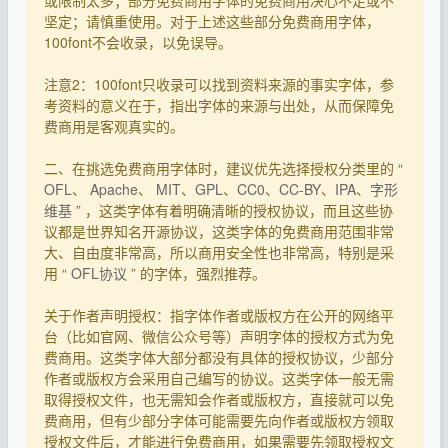
或限制太多；部分免费商用字体的免费商用决心不足或不
坚定；请慎重使用。对于上述这些部分免费商用字体，
100font不会收录，以免误导。
注意2：100font只收录可以找到资料来源的事实字体，参
考资料的意义在于，指出字体的来源与出处，从而保障免
费商用是客观真实的。
二、在挑选免费商用字体时，建议优先选择授权分类里的 “
OFL
、
Apache
、
MIT
、
GPL
、
CC0
、
CC-BY
、
IPA
、
字形
维基
” ，这类字体有着明确清晰的授权协议，而且这些协
议都是世界知名开源协议，这类字体的免费商用范围非常
大、自由度非常高，所以商用安全性也非常高，特别是采
用 “
OFL协议
” 的字体，强烈推荐。
关于作者声明授权：指字体作者或版权方在公开的网络平
台（比如官网、微信公众号等）声明字体的授权方式为免
费商用。这类字体大部分都没有具体的授权协议，少部分
作者或版权方会采用自己编写的协议。这类字体一般无需
取得授权文件，也无需知会作者或版权方，直接就可以免
费商用，但有少部分字体可能需要先向作者或版权方领取
授权文件后，才能进行免费商用，如果需要先领取授权文