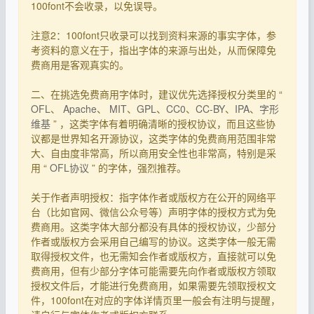
100font不会收录，以免误导。
注意2：100font只收录可以找到资料来源的事实字体，参
考资料的意义在于，指出字体的来源与出处，从而保障免
费商用是客观真实的。
二、在挑选免费商用字体时，建议优先选择授权分类里的 “
OFL
、
Apache
、
MIT
、
GPL
、
CC0
、
CC-BY
、
IPA
、
字形
维基
” ，这类字体有着明确清晰的授权协议，而且这些协
议都是世界知名开源协议，这类字体的免费商用范围非常
大、自由度非常高，所以商用安全性也非常高，特别是采
用 “
OFL协议
” 的字体，强烈推荐。
关于作者声明授权：指字体作者或版权方在公开的网络平
台（比如官网、微信公众号等）声明字体的授权方式为免
费商用。这类字体大部分都没有具体的授权协议，少部分
作者或版权方会采用自己编写的协议。这类字体一般无需
取得授权文件，也无需知会作者或版权方，直接就可以免
费商用，但有少部分字体可能需要先向作者或版权方领取
授权文件后，才能进行免费商用，如果需要先领取授权文
件，100font在对应的字体详情页里一般会有注明与提醒，