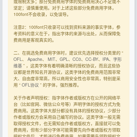
或限制太多；部分免费商用字体的免费商用决心不足或不
坚定；请慎重使用。对于上述这些部分免费商用字体，
100font不会收录，以免误导。
注意2：100font只收录可以找到资料来源的事实字体，参
考资料的意义在于，指出字体的来源与出处，从而保障免
费商用是客观真实的。
二、在挑选免费商用字体时，建议优先选择授权分类里的 “
OFL
、
Apache
、
MIT
、
GPL
、
CC0
、
CC-BY
、
IPA
、
字形
维基
” ，这类字体有着明确清晰的授权协议，而且这些协
议都是世界知名开源协议，这类字体的免费商用范围非常
大、自由度非常高，所以商用安全性也非常高，特别是采
用 “
OFL协议
” 的字体，强烈推荐。
关于作者声明授权：指字体作者或版权方在公开的网络平
台（比如官网、微信公众号等）声明字体的授权方式为免
费商用。这类字体大部分都没有具体的授权协议，少部分
作者或版权方会采用自己编写的协议。这类字体一般无需
取得授权文件，也无需知会作者或版权方，直接就可以免
费商用，但有少部分字体可能需要先向作者或版权方领取
授权文件后，才能进行免费商用，如果需要先领取授权文