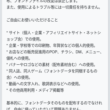
布、フォントファイルの改変は禁止します。
また、使用によるトラブル等には一切責任を持ちません。
ご自由にお使いいただけること
* サイト（個人・企業・アフィリエイトサイト・ネットシ
ョップ含）での使用。
* 企業・学校等での印刷物、年賀状などの個人的使用。
* お店などの販売促進用のPOP、チラシ、DM、メニュー、
値札への使用。
* バナーやロゴなどの素材（配布素材含む）への使用。
* 同人誌、同人ゲーム（フォントデータを同梱するもの
含）への使用。
* 動画への文字入れ、歌詞表示などへの使用。
* その他商用利用・メディア掲載等
基本的に、フォントデータそのものを配布するのでなけれ
ば、自由に使っていただいて問題ありません。