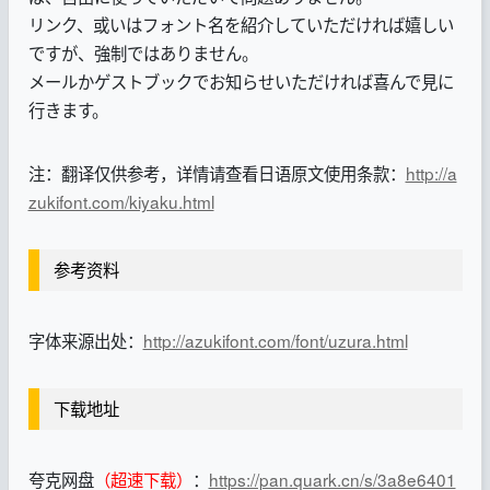
リンク、或いはフォント名を紹介していただければ嬉しい
ですが、強制ではありません。
メールかゲストブックでお知らせいただければ喜んで見に
行きます。
注：翻译仅供参考，详情请查看日语原文使用条款：
http://a
zukifont.com/kiyaku.html
参考资料
字体来源出处：
http://azukifont.com/font/uzura.html
下载地址
夸克网盘
（超速下载）
：
https://pan.quark.cn/s/3a8e6401