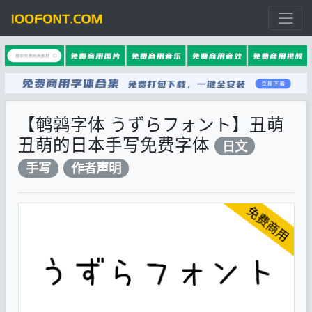
【鹌鹑字体 うずらフォント】丑萌
丑萌的日本手写免费字体
日文
手写
作者声明