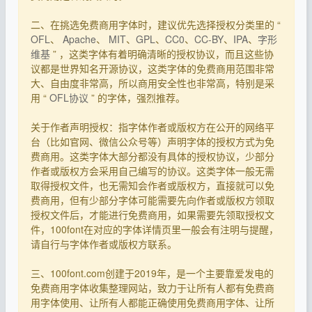
二、在挑选免费商用字体时，建议优先选择授权分类里的 “
OFL
、
Apache
、
MIT
、
GPL
、
CC0
、
CC-BY
、
IPA
、
字形
维基
” ，这类字体有着明确清晰的授权协议，而且这些协
议都是世界知名开源协议，这类字体的免费商用范围非常
大、自由度非常高，所以商用安全性也非常高，特别是采
用 “
OFL协议
” 的字体，强烈推荐。
关于作者声明授权：指字体作者或版权方在公开的网络平
台（比如官网、微信公众号等）声明字体的授权方式为免
费商用。这类字体大部分都没有具体的授权协议，少部分
作者或版权方会采用自己编写的协议。这类字体一般无需
取得授权文件，也无需知会作者或版权方，直接就可以免
费商用，但有少部分字体可能需要先向作者或版权方领取
授权文件后，才能进行免费商用，如果需要先领取授权文
件，100font在对应的字体详情页里一般会有注明与提醒，
请自行与字体作者或版权方联系。
三、100font.com创建于2019年，是一个主要靠爱发电的
免费商用字体收集整理网站，致力于让所有人都有免费商
用字体使用、让所有人都能正确使用免费商用字体、让所