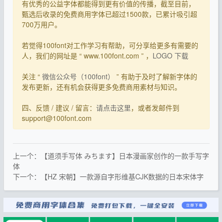
有优秀的公益字体都能得到更有价值的传播，截至目前，
甄选后收录的免费商用字体已超过1500款，已累计吸引超
700万用户。
若觉得100font对工作学习有帮助，可分享给更多有需要的
人，我们的网址是 “ www.100font.com ” ，
LOGO 下载
关注 “
微信公众号（100font）
” 有助于及时了解新字体的
发布更新，还有机会获得更多免费商用素材与知识。
四、反馈 / 建议 / 留言：
请点击这里
，或者发邮件到
support@100font.com
上一个：【道须手写体 みちます】日本漫画家创作的一款手写字
体
下一个：【HZ 宋朝】一款源自字形维基CJK数据的日本宋体字