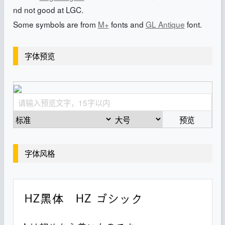
nd not good at LGC.
Some symbols are from
M+
fonts and
GL Antique
font.
字体预览
预览
字体风格