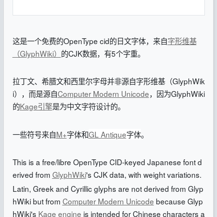
这是一个免费的OpenType cid的日文字体，来自
字形维基
（GlyphWiki）
的CJK数据，有5个字重。
拉丁文、希腊文和西里尔字母并非源自字形维基（GlyphWik
i），而是源自
Computer Modern Unicode
，因为GlyphWiki
的
Kage引擎
是为中文字符设计的。
一些符号来自
M+
字体和
GL Antique
字体
。
This is a free/libre OpenType CID-keyed Japanese font d
erived from
GlyphWiki
's CJK data, with weight variations.
Latin, Greek and Cyrillic glyphs are not derived from Glyp
hWiki but from
Computer Modern Unicode
because Glyp
hWiki's
Kage engine
is intended for Chinese characters a