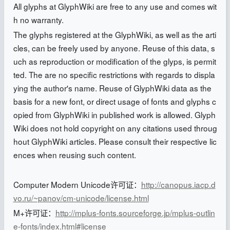
All glyphs at GlyphWiki are free to any use and comes wit
h no warranty.
The glyphs registered at the GlyphWiki, as well as the arti
cles, can be freely used by anyone. Reuse of this data, s
uch as reproduction or modification of the glyps, is permit
ted. The are no specific restrictions with regards to displa
ying the author's name. Reuse of GlyphWiki data as the
basis for a new font, or direct usage of fonts and glyphs c
opied from GlyphWiki in published work is allowed. Glyph
Wiki does not hold copyright on any citations used throug
hout GlyphWiki articles. Please consult their respective lic
ences when reusing such content.
Computer Modern Unicode许可证：
http://canopus.iacp.d
vo.ru/~panov/cm-unicode/license.html
M+许可证：
http://mplus-fonts.sourceforge.jp/mplus-outlin
e-fonts/index.html#license