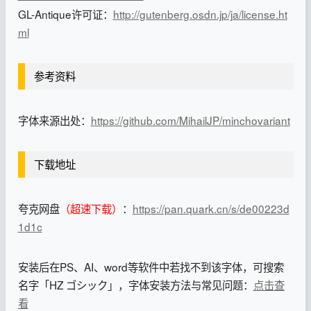
GL-Antique许可证：
http://gutenberg.osdn.jp/ja/license.ht
ml
参考资料
字体来源出处：
https://github.com/MihailJP/minchovariant
下载地址
夸克网盘
（超速下载）
：
https://pan.quark.cn/s/de00223d
1d1c
安装后在PS、AI、word等软件中若找不到该字体，可搜索
名字「HZ ゴシック」，字体安装方法与常见问题：
点击查
看