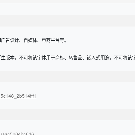
如广告设计、自媒体、电商平台等。
衍生版本，不可将该字体用于商标、转售品、嵌入式用途，不可将该
3b5c148_2b514fff1
n/s/aac5b04bc646