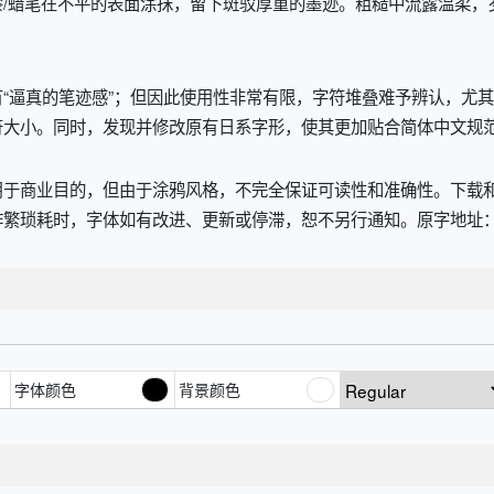
/蜡笔在不平的表面涂抹，留下斑驳厚重的墨迹。粗糙中流露温柔，
“逼真的笔迹感”；但因此使用性非常有限，字符堆叠难予辨认，尤
符大小。同时，发现并修改原有日系字形，使其更加贴合简体中文规
用于商业目的，但由于涂鸦风格，不完全保证可读性和准确性。下载
字体如有改进、更新或停滞，恕不另行通知。原字地址：http://font.su
字体颜色
背景颜色