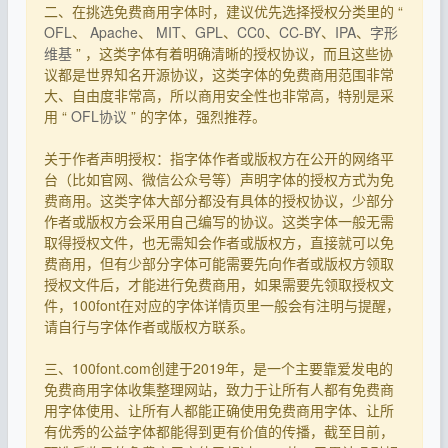
二、在挑选免费商用字体时，建议优先选择授权分类里的 “
OFL
、
Apache
、
MIT
、
GPL
、
CC0
、
CC-BY
、
IPA
、
字形
维基
” ，这类字体有着明确清晰的授权协议，而且这些协
议都是世界知名开源协议，这类字体的免费商用范围非常
大、自由度非常高，所以商用安全性也非常高，特别是采
用 “
OFL协议
” 的字体，强烈推荐。
关于作者声明授权：指字体作者或版权方在公开的网络平
台（比如官网、微信公众号等）声明字体的授权方式为免
费商用。这类字体大部分都没有具体的授权协议，少部分
作者或版权方会采用自己编写的协议。这类字体一般无需
取得授权文件，也无需知会作者或版权方，直接就可以免
费商用，但有少部分字体可能需要先向作者或版权方领取
授权文件后，才能进行免费商用，如果需要先领取授权文
件，100font在对应的字体详情页里一般会有注明与提醒，
请自行与字体作者或版权方联系。
三、100font.com创建于2019年，是一个主要靠爱发电的
免费商用字体收集整理网站，致力于让所有人都有免费商
用字体使用、让所有人都能正确使用免费商用字体、让所
有优秀的公益字体都能得到更有价值的传播，截至目前，