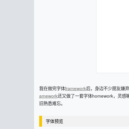
我在做完字体
framework
后，身边不少朋友嫌弃
amework
还又做了一套字体homework，灵感嘛来
旧熟悉难忘。
字体预览