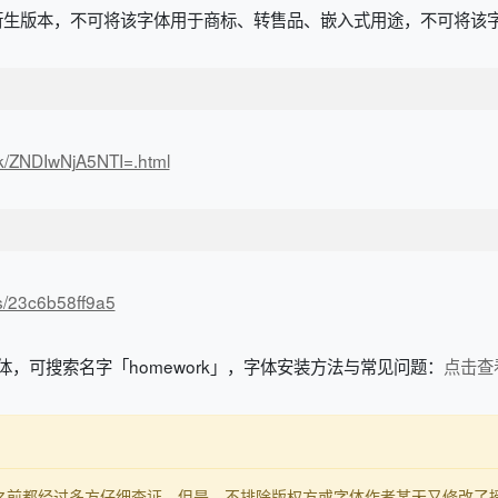
衍生版本，不可将该字体用于商标、转售品、嵌入式用途，不可将该
rk/ZNDIwNjA5NTI=.html
/s/23c6b58ff9a5
字体，可搜索名字「homework」，字体安装方法与常见问题：
点击查
发布之前都经过多方仔细查证，但是，不排除版权方或字体作者某天又修改