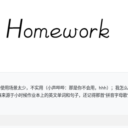
使用场景太少，不实用（小声哔哔：那是你不会用，hhh）；我怎
源于小时候作业本上的英文单词和句子，还记得那首“拼音字母歌”，“abcdefg 