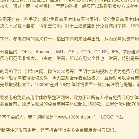
实，通过上面 “ 参考资料 ” 里面的链接一般都可以联系到版权方或者
商用还存在一些争议；部分免费商用字体有平台限制；部分免费商用字体
心不足或不坚定；请慎重使用。对于上述这些部分免费商用字体，100f
的事实字体，参考资料的意义在于，指出字体的来源与出处，从而保障免费商
分类里的 “
OFL
、
Apache
、
MIT
、
GPL
、
CC0
、
CC-BY
、
IPA
、
字形维
费商用范围非常大、自由度非常高，所以商用安全性也非常高，特别是采用
的网络平台（比如官网、微信公众号等）声明字体的授权方式为免费商用
体一般无需取得授权文件，也无需知会作者或版权方，直接就可以免费商
领取授权文件，100font在对应的字体详情页里一般会有注明与提醒
一个主要靠爱发电的免费商用字体收集整理网站，致力于让所有人都有免费商用
至目前，甄选后收录的免费商用字体已超过1500款，已累计吸引超70
要的人，我们的网址是 “ www.100font.com ” ，
LOGO 下载
了解新字体的发布更新，还有机会获得更多免费商用素材与知识。