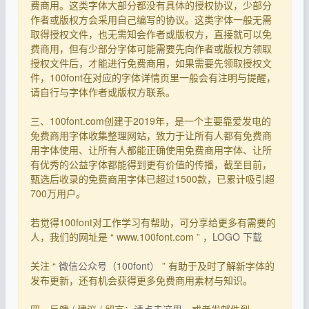
费商用。这类字体大部分都没有具体的授权协议，少部分
作者或版权方会采用自己编写的协议。这类字体一般无需
取得授权文件，也无需知会作者或版权方，直接就可以免
费商用，但有少部分字体可能需要先向作者或版权方领取
授权文件后，才能进行免费商用，如果需要先领取授权文
件，100font在对应的字体详情页里一般会有注明与提醒，
请自行与字体作者或版权方联系。
三、100font.com创建于2019年，是一个主要靠爱发电的
免费商用字体收集整理网站，致力于让所有人都有免费商
用字体使用、让所有人都能正确使用免费商用字体、让所
有优秀的公益字体都能得到更有价值的传播，截至目前，
甄选后收录的免费商用字体已超过1500款，已累计吸引超
700万用户。
若觉得100font对工作学习有帮助，可分享给更多有需要的
人，我们的网址是 “ www.100font.com ” ，
LOGO 下载
关注 “
微信公众号（100font）
” 有助于及时了解新字体的
发布更新，还有机会获得更多免费商用素材与知识。
四、反馈 / 建议 / 留言：
请点击这里
，或者发邮件到