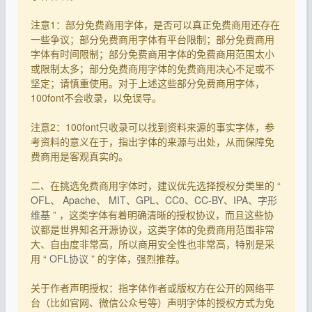
注意1：部分免费商用字体，是否可以真正免费商用还存在
一些争议；部分免费商用字体有平台限制；部分免费商用
字体有时间限制；部分免费商用字体的免费商用范围太小
或限制太多；部分免费商用字体的免费商用决心不足或不
坚定；请慎重使用。对于上述这些部分免费商用字体，
100font不会收录，以免误导。
注意2：100font只收录可以找到资料来源的事实字体，参
考资料的意义在于，指出字体的来源与出处，从而保障免
费商用是客观真实的。
二、在挑选免费商用字体时，建议优先选择授权分类里的 “
OFL
、
Apache
、
MIT
、
GPL
、
CC0
、
CC-BY
、
IPA
、
字形
维基
” ，这类字体有着明确清晰的授权协议，而且这些协
议都是世界知名开源协议，这类字体的免费商用范围非常
大、自由度非常高，所以商用安全性也非常高，特别是采
用 “
OFL协议
” 的字体，强烈推荐。
关于作者声明授权：指字体作者或版权方在公开的网络平
台（比如官网、微信公众号等）声明字体的授权方式为免