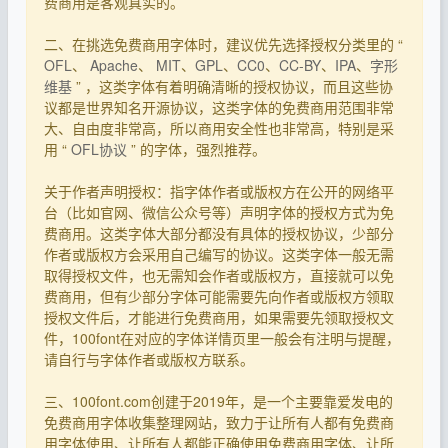
费商用是客观真实的。
二、在挑选免费商用字体时，建议优先选择授权分类里的 “
OFL
、
Apache
、
MIT
、
GPL
、
CC0
、
CC-BY
、
IPA
、
字形
维基
” ，这类字体有着明确清晰的授权协议，而且这些协
议都是世界知名开源协议，这类字体的免费商用范围非常
大、自由度非常高，所以商用安全性也非常高，特别是采
用 “
OFL协议
” 的字体，强烈推荐。
关于作者声明授权：指字体作者或版权方在公开的网络平
台（比如官网、微信公众号等）声明字体的授权方式为免
费商用。这类字体大部分都没有具体的授权协议，少部分
作者或版权方会采用自己编写的协议。这类字体一般无需
取得授权文件，也无需知会作者或版权方，直接就可以免
费商用，但有少部分字体可能需要先向作者或版权方领取
授权文件后，才能进行免费商用，如果需要先领取授权文
件，100font在对应的字体详情页里一般会有注明与提醒，
请自行与字体作者或版权方联系。
三、100font.com创建于2019年，是一个主要靠爱发电的
免费商用字体收集整理网站，致力于让所有人都有免费商
用字体使用、让所有人都能正确使用免费商用字体、让所