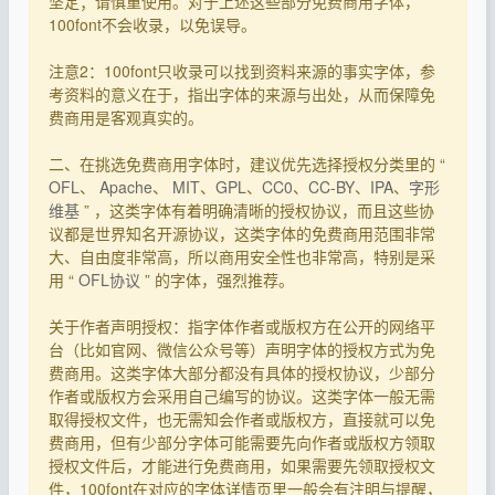
坚定；请慎重使用。对于上述这些部分免费商用字体，
100font不会收录，以免误导。
注意2：100font只收录可以找到资料来源的事实字体，参
考资料的意义在于，指出字体的来源与出处，从而保障免
费商用是客观真实的。
二、在挑选免费商用字体时，建议优先选择授权分类里的 “
OFL
、
Apache
、
MIT
、
GPL
、
CC0
、
CC-BY
、
IPA
、
字形
维基
” ，这类字体有着明确清晰的授权协议，而且这些协
议都是世界知名开源协议，这类字体的免费商用范围非常
大、自由度非常高，所以商用安全性也非常高，特别是采
用 “
OFL协议
” 的字体，强烈推荐。
关于作者声明授权：指字体作者或版权方在公开的网络平
台（比如官网、微信公众号等）声明字体的授权方式为免
费商用。这类字体大部分都没有具体的授权协议，少部分
作者或版权方会采用自己编写的协议。这类字体一般无需
取得授权文件，也无需知会作者或版权方，直接就可以免
费商用，但有少部分字体可能需要先向作者或版权方领取
授权文件后，才能进行免费商用，如果需要先领取授权文
件，100font在对应的字体详情页里一般会有注明与提醒，